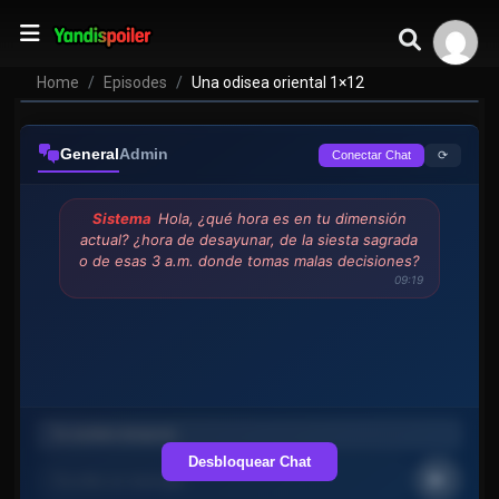
Home
Episodes
Una odisea oriental 1×12
General
Admin
⟳
Conectar Chat
Sistema
Hola, ¿qué hora es en tu dimensión
actual? ¿hora de desayunar, de la siesta sagrada
o de esas 3 a.m. donde tomas malas decisiones?
09:19
Desbloquear Chat