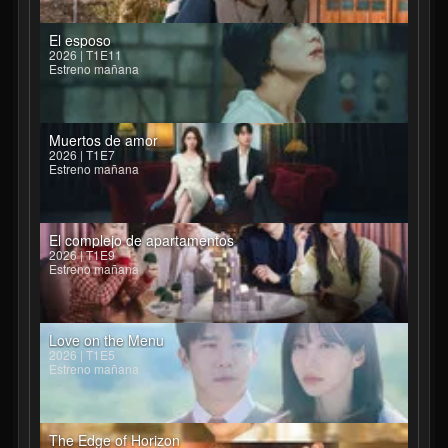
El esposo
2026 | T1E11
Estreno mañana
Muertos de amor
2026 | T1E7
Estreno mañana
El complejo de apartamentos
2026 | T1E9
Estreno mañana
Love on the Menu
2026 | T1E5
Estreno mañana
The Edge of Horizon