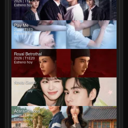
2026 | T1E7
Estreno hoy
Play Me
2026 | T1E3
Estreno hoy
Royal Betrothal
2026 | T1E20
Estreno hoy
Novia Genio
2026 | T1E15
Estreno hoy
Acaramelados
2026 | Serie
Estreno hoy