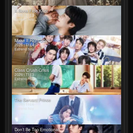
A Bona Fide Killer
2026 | T1E3
Estreno hoy
Make It Right 2026
2026 | T1E4
Estreno hoy
Class Crush Crisis
2026 | T1E3
Estreno hoy
The Servant Prince
2026 | T1E6
Estreno hoy
Don’t Be Too Emotional