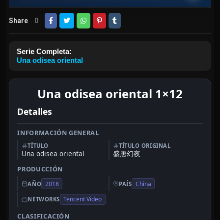
Share
0
Serie Completa:
Una odisea oriental
Una odisea oriental 1×12
Detalles
INFORMACIÓN GENERAL
TÍTULO
TÍTULO ORIGINAL
Una odisea oriental
盛唐幻夜
PRODUCCIÓN
2018
China
AÑO
PAÍS
Tencent Video
NETWORKS
CLASIFICACIÓN