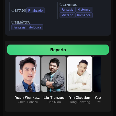
GÉNEROS
Fantasía
Histórico
Finalizado
ESTADO
Misterio
Romance
TEMÁTICA
Fantasía mitológica
Reparto
ng Qi
Yuan Wenkang
Liu Tianzuo
Yin Xiaotian
Yao Zhuoju
ng Hui
Chen Tianshu
Tian Qiao
Tang Sanzang
Ye Pucheng