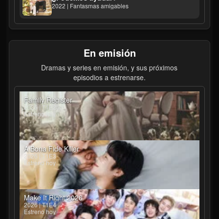
2022 | Fantasmas amigables
En emisión
Dramas y series en emisión, y sus próximos
episodios a estrenarse.
Family Register
2026 | T1E25
Estreno hoy
A Bona Fide Killer
2026 | T1E3
Estreno hoy
Make It Right 2026
2026 | T1E4
Estreno hoy