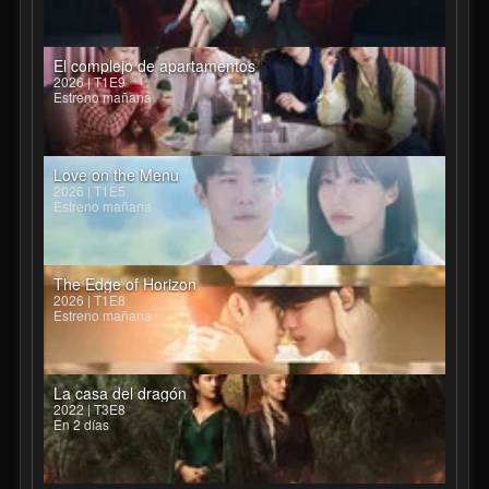
El complejo de apartamentos
2026 | T1E9
Estreno mañana
Love on the Menu
2026 | T1E5
Estreno mañana
The Edge of Horizon
2026 | T1E8
Estreno mañana
La casa del dragón
2022 | T3E8
En 2 días