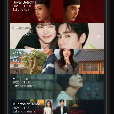
Royal Betrothal
2026 | T1E20
Estreno hoy
Novia Genio
2026 | T1E15
Estreno hoy
Acaramelados
2026 | Serie
Estreno hoy
El esposo
2026 | T1E11
Estreno mañana
Muertos de amor
2026 | T1E7
Estreno mañana