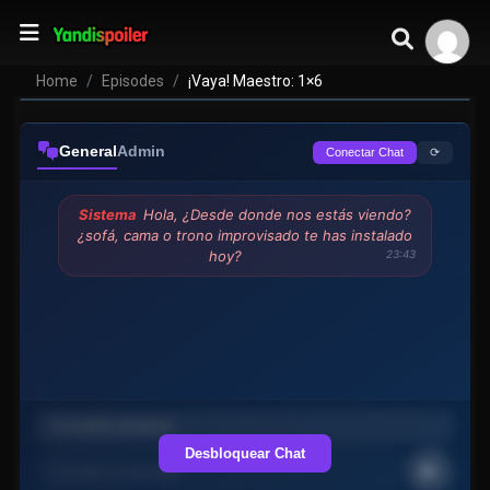
Home
Episodes
¡Vaya! Maestro: 1×6
General
Admin
⟳
Conectar Chat
Sistema
Hola, ¿Desde donde nos estás viendo?
¿sofá, cama o trono improvisado te has instalado
hoy?
23:43
Desbloquear Chat