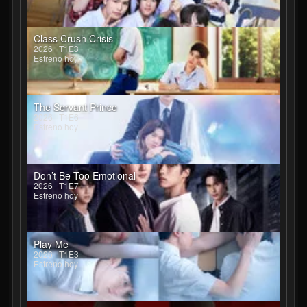
Class Crush Crisis
2026 | T1E3
Estreno hoy
The Servant Prince
2026 | T1E6
Estreno hoy
Don’t Be Too Emotional
2026 | T1E7
Estreno hoy
Play Me
2026 | T1E3
Estreno hoy