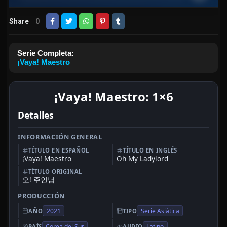
Share
0
Serie Completa:
¡Vaya! Maestro
¡Vaya! Maestro: 1×6
Detalles
INFORMACIÓN GENERAL
TÍTULO EN ESPAÑOL
TÍTULO EN INGLÉS
¡Vaya! Maestro
Oh My Ladylord
TÍTULO ORIGINAL
오! 주인님
PRODUCCIÓN
2021
Serie Asiática
AÑO
TIPO
Corea del Sur
Latino
PAÍS
AUDIO