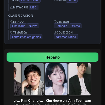
MBC
NETWORKS
CLASIFICACIÓN
ESTADO
GÉNEROS
Finalizado
Nuevo
Comedia
Drama
TEMÁTICA
COLECCIÓN
Fantasmas amigables
Kdramas Latino
Reparto
Kim Kwang-shik
Kim Chang-wan
Kim Hee-won
Ahn Tae-hwan
Yoo Dae Young
Kim Chang Gyu
Nabom Nursing Home staff
Kim Chang Gyu [Young