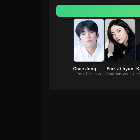
Park Ju-hyun
Chae Jong-hyeop
Park Ji-hyun
K
Park Tae-yang
Park Tae-joon
Park Jun-young
Y