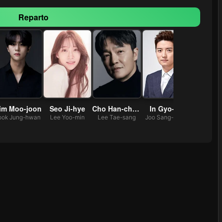
Reparto
im Moo-joon
Seo Ji-hye
Cho Han-cheul
In Gyo-jin
Lee Seo
ook Jung-hwan
Lee Yoo-min
Lee Tae-sang
Joo Sang-hyun
Kim Shi