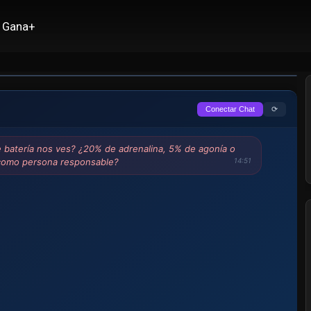
ocidad
Gana+
⟳
Conectar Chat
e batería nos ves? ¿20% de adrenalina, 5% de agonía o
como persona responsable?
14:51