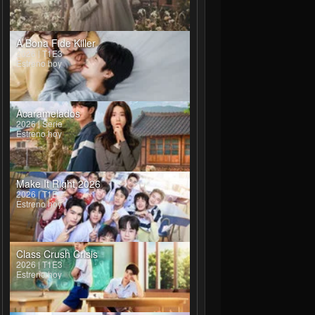
A Bona Fide Killer
2026 | T1E3
Estreno hoy
Acaramelados
2026 | Serie
Estreno hoy
Make It Right 2026
2026 | T1E4
Estreno hoy
Class Crush Crisis
2026 | T1E3
Estreno hoy