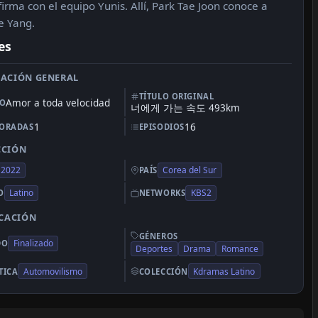
firma con el equipo Yunis. Allí, Park Tae Joon conoce a
e Yang.
es
ACIÓN GENERAL
TÍTULO ORIGINAL
Amor a toda velocidad
LO
너에게 가는 속도 493km
1
16
ORADAS
EPISODIOS
CCIÓN
2022
Corea del Sur
PAÍS
Latino
KBS2
O
NETWORKS
ICACIÓN
GÉNEROS
Finalizado
DO
Deportes
Drama
Romance
Automovilismo
Kdramas Latino
TICA
COLECCIÓN