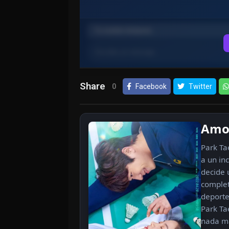
Share
0
Facebook
Twitter
Amor
Park Ta
a un in
decide 
complet
deporte
Park Ta
nada má