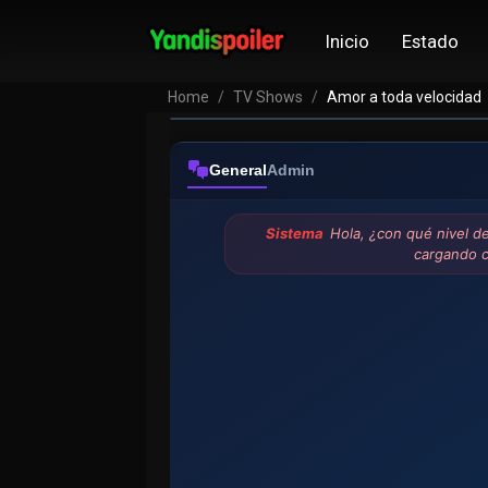
Amor a toda vel
Inicio
Estado
VER EPISODIOS
Home
TV Shows
Amor a toda velocidad
General
Admin
Sistema
Hola, ¿con qué nivel d
cargando 