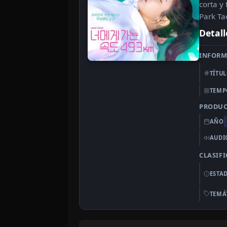
corta y 
Park Ta
Detall
INFORM
TÍTU
TEMP
PRODU
AÑO
AUDI
CLASIF
ESTA
TEMÁ