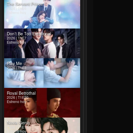
The Servant Prince
2026 | T1E6
Estreno hoy
Don’t Be Too Emotional
2026 | T1E7
Estreno hoy
Play Me
2026 | T1E3
Estreno hoy
Royal Betrothal
2026 | T1E20
Estreno hoy
Novia Genio
2026 | T1E15
Estreno hoy