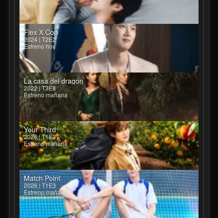
Flex X Cop
2024 | T2E2
Estreno hoy
La casa del dragón
2022 | T3E8
Estreno mañana
Your Third
2026 | T1E3
Estreno mañana
Match Point
2026 | T1E3
Estreno mañana