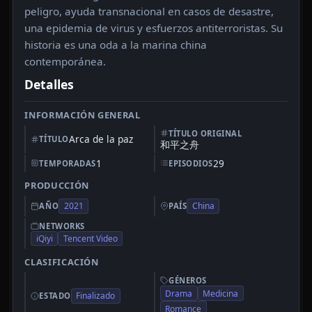
peligro, ayuda transnacional en casos de desastre,
una epidemia de virus y esfuerzos antiterroristas. Su
historia es una oda a la marina china
contemporánea.
Detalles
INFORMACIÓN GENERAL
TÍTULO ORIGINAL
Arca de la paz
TÍTULO
和平之舟
1
29
TEMPORADAS
EPISODIOS
PRODUCCIÓN
2021
China
AÑO
PAÍS
NETWORKS
iQiyi
Tencent Video
CLASIFICACIÓN
GÉNEROS
Drama
Medicina
Finalizado
ESTADO
Romance