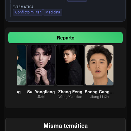
TEMÁTICA
Conflicto militar
Medicina
Reparto
Yin Fang
Sui Yongliang
Zhang Feng
Sheng Gang Shuai
顾宇峰
马剑
Wang Xiaoxiao
Jiang Li Xin
Misma temática