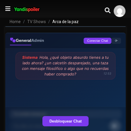
Arca de la paz
VER EPISODIOS
Home
TV Shows
Arca de la paz
General
Admin
⟳
Conectar Chat
Sistema
Hola, ¿qué objeto absurdo tienes a tu
lado ahora? ¿un calcetín desparejado, una taza
con mensaje filosófico o algo que no recuerdas
haber comprado?
12:53
Desbloquear Chat