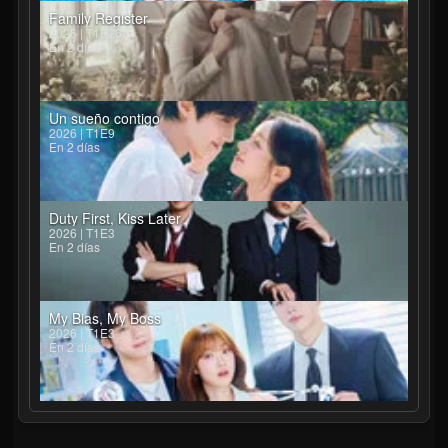
Family Register
2026 | T1E26
En 2 días
Un sueño contigo
2026 | T1E9
En 2 días
Duty First, Kiss Later
2026 | T1E3
En 2 días
My Bias, My Boss
2026 | T1E3
En 2 días