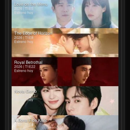
Love on the Menu
2026 | T1E5
Estreno hoy
The Edge of Horizon
2026 | T1E8
Estreno hoy
Royal Betrothal
2026 | T1E22
Estreno hoy
Novia Genio
2026 | T1E17
Estreno hoy
A Bona Fide Killer
2026 | T1E4
Estreno hoy