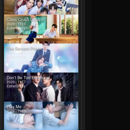
Class Crush Crisis
2026 | T1E3
Estreno hoy
The Servant Prince
2026 | T1E6
Estreno hoy
Don’t Be Too Emotional
2026 | T1E7
Estreno hoy
Play Me
2026 | T1E3
Estreno hoy