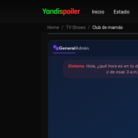
Club de mamás
Inicio
Estado
VER EPISODIOS
Home
TV Shows
Club de mamás
General
Admin
Sistema
Hola, ¿qué hora es en tu d
o de esas 3 a.m