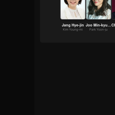
won
Choo Ja-hyun
Kim Gyu-ri
Jang Hye-jin
Joo Min-kyung
pyo
Byun Chun-hee
Seo Jin-ha
Kim Young-mi
Park Yoon-ju