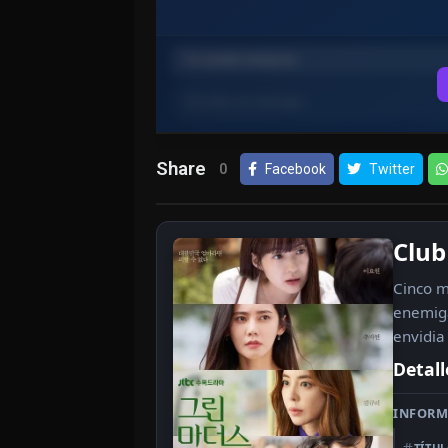
Share
0
Facebook
Twitter
Clu
Cinco m
enemiga
envidia 
Detall
INFORM