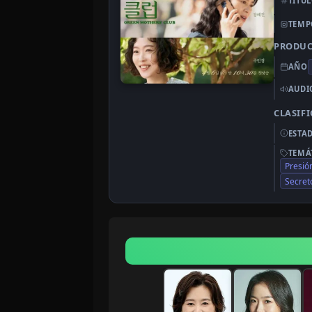
TÍTU
TEMP
PRODU
AÑO
AUDI
CLASIF
ESTA
TEMÁ
Presió
Secret