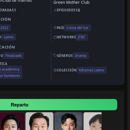
Club de mamás
LO
Green Mother Club
1
16
ORADAS
EPISODIOS
CCIÓN
2022
Corea del Sur
PAÍS
Latino
JTBC
O
NETWORKS
ICACIÓN
Finalizado
Drama
DO
GÉNEROS
TICA
n académica
Kdramas Latino
COLECCIÓN
os familiares
Reparto