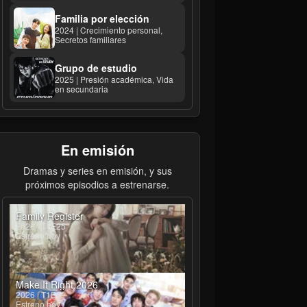
Familia por elección
2024 | Crecimiento personal,
Secretos familiares
Grupo de estudio
2025 | Presión académica, Vida
en secundaria
En emisión
Dramas y series en emisión, y sus
próximos episodios a estrenarse.
Family Register
2026 | T1E25
Estreno hoy
Make It Right 2026
2026 | T1E4
Estreno hoy