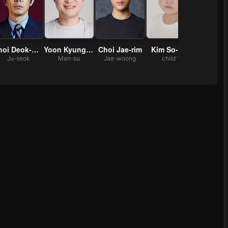
Choi Deok-moon
Yoon Kyung-ho
Choi Jae-rim
Kim So-min
Shin Se
Ju-seok
Man-su
Jae-woong
child 1