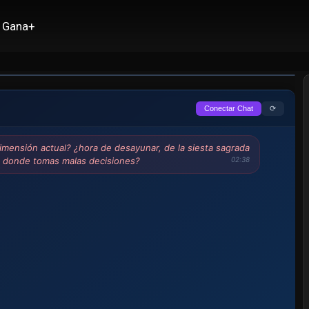
Gana+
⟳
Conectar Chat
imensión actual? ¿hora de desayunar, de la siesta sagrada
. donde tomas malas decisiones?
02:38