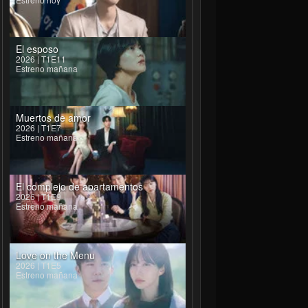
El esposo
2026 | T1E11
Estreno mañana
Muertos de amor
2026 | T1E7
Estreno mañana
El complejo de apartamentos
2026 | T1E9
Estreno mañana
Love on the Menu
2026 | T1E5
Estreno mañana