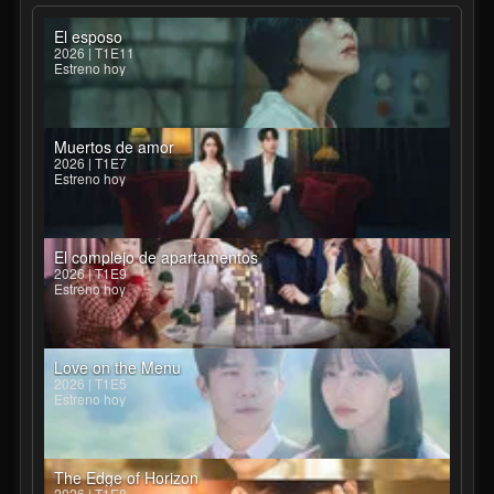
El esposo
2026 | T1E11
Estreno hoy
Muertos de amor
2026 | T1E7
Estreno hoy
El complejo de apartamentos
2026 | T1E9
Estreno hoy
Love on the Menu
2026 | T1E5
Estreno hoy
The Edge of Horizon
2026 | T1E8