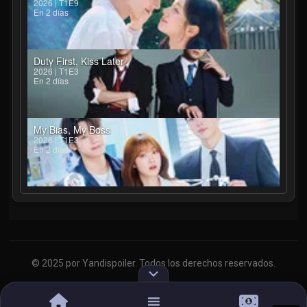
2026 | T1E9
En 2 días
Duty First, Kiss Later
2026 | T1E3
En 2 días
My Bias, My Boss
2026 | T1E3
En 2 días
© 2025 por Yandispoiler. Todos los derechos reservados.