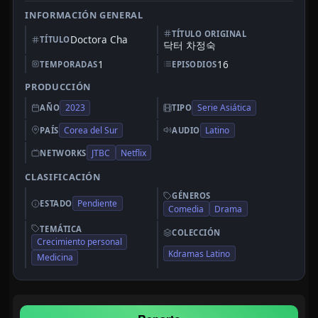
INFORMACIÓN GENERAL
TÍTULO ORIGINAL
Doctora Cha
TÍTULO
닥터 차정숙
1
16
TEMPORADAS
EPISODIOS
PRODUCCIÓN
2023
Serie Asiática
AÑO
TIPO
Corea del Sur
Latino
PAÍS
AUDIO
JTBC
Netflix
NETWORKS
CLASIFICACIÓN
GÉNEROS
Pendiente
ESTADO
Comedia
Drama
TEMÁTICA
COLECCIÓN
Crecimiento personal
Kdramas Latino
Medicina