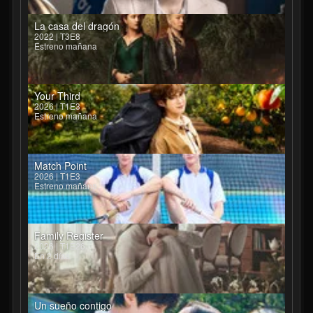
La casa del dragón
2022 | T3E8
Estreno mañana
Your Third
2026 | T1E3
Estreno mañana
Match Point
2026 | T1E3
Estreno mañana
Family Register
2026 | T1E26
En 2 días
Un sueño contigo