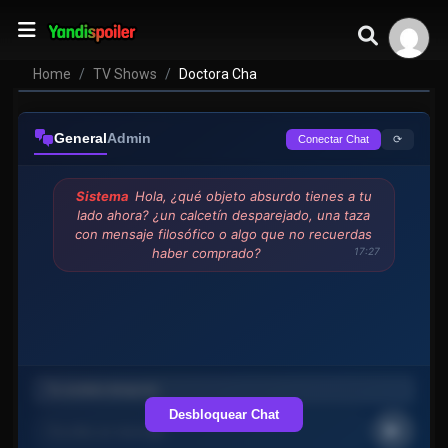
Doctora Cha
VER EPISODIOS
Home
TV Shows
Doctora Cha
General
Admin
⟳
Conectar Chat
Sistema
Hola, ¿qué objeto absurdo tienes a tu
lado ahora? ¿un calcetín desparejado, una taza
con mensaje filosófico o algo que no recuerdas
haber comprado?
17:27
Desbloquear Chat