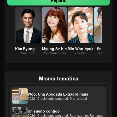
Reparto
Uhm Jung-hwa
Kim Byung-chul
Myung Se-bin
Min Woo-hyuk
Song Ji-ho
ung-sook
Seo In-ho
Choi Seung-hee
Roy Kim
Seo Jung-min
Misma temática
Woo, Una Abogada Extraordinaria
2022 | Crecimiento personal, Drama legal
Un sueño contigo
2026 | Crecimiento personal, Reencuentro, Romance