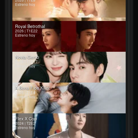
Estreno hoy
Royal Betrothal
2026 | T1E22
Estreno hoy
Novia Genio
2026 | T1E17
Estreno hoy
A Bona Fide Killer
2026 | T1E4
Estreno hoy
Flex X Cop
2024 | T2E2
Estreno hoy