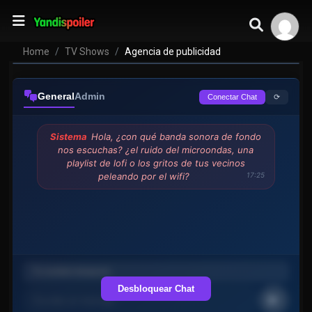
Agencia de publicidad
VER EPISODIOS
Home
TV Shows
Agencia de publicidad
General
Admin
⟳
Conectar Chat
Sistema
Hola, ¿con qué banda sonora de fondo
nos escuchas? ¿el ruido del microondas, una
playlist de lofi o los gritos de tus vecinos
peleando por el wifi?
17:25
Desbloquear Chat