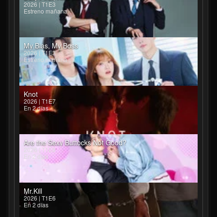
2026 | T1E3
Estreno mañana
My Bias, My Boss
2026 | T1E3
Estreno mañana
Knot
2026 | T1E7
En 2 días
Are the Sexy Buttocks Not Good?
2026 | T1E6
En 2 días
Mr.Kill
2026 | T1E6
En 2 días