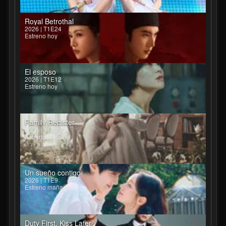
Royal Betrothal
2026 | T1E24
Estreno hoy
El esposo
2026 | T1E12
Estreno hoy
Family Register
2026 | T1E26
Estreno mañana
Un sueño contigo
2026 | T1E9
Estreno mañana
Duty First, Kiss Later