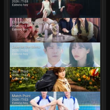
2026 | T1E8
Estreno hoy
El complejo de apartamentos
2026 | T1E10
Estreno hoy
Love on the Menu
2026 | T1E6
Estreno hoy
Your Third
2026 | T1E3
Estreno hoy
Match Point
2026 | T1E3
Estreno hoy