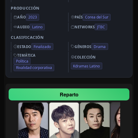
PRODUCCIÓN
2023
Corea del Sur
AÑO
PAÍS
Latino
JTBC
AUDIO
NETWORKS
CLASIFICACIÓN
Finalizado
Drama
ESTADO
GÉNEROS
TEMÁTICA
COLECCIÓN
Política
Kdramas Latino
Rivalidad corporativa
Reparto