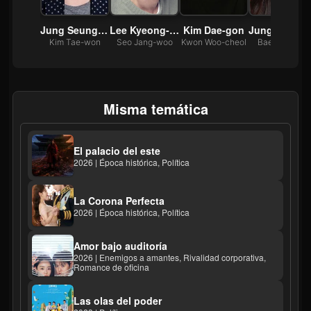
Min-sang
Jung Seung-kil
Lee Kyeong-min
Kim Dae-gon
Jung 
ong-hyeon
Kim Tae-won
Seo Jang-woo
Kwon Woo-cheol
Bae Won-hee
Misma temática
El palacio del este
2026 | Época histórica, Política
La Corona Perfecta
2026 | Época histórica, Política
Amor bajo auditoría
2026 | Enemigos a amantes, Rivalidad corporativa,
Romance de oficina
Las olas del poder