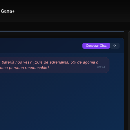
okdu
Gana+
⟳
Conectar Chat
e batería nos ves? ¿20% de adrenalina, 5% de agonía o
como persona responsable?
09:24