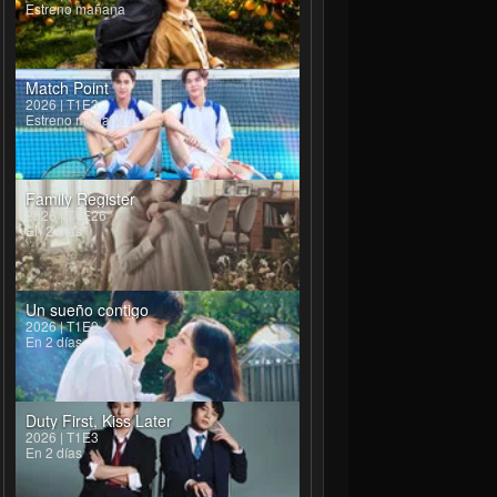
Estreno mañana
Match Point
2026 | T1E3
Estreno mañana
Family Register
2026 | T1E26
En 2 días
Un sueño contigo
2026 | T1E9
En 2 días
Duty First, Kiss Later
2026 | T1E3
En 2 días