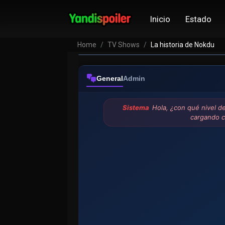
La historia de N
Inicio
Estado
VER EPISODIOS
Home
TV Shows
La historia de Nokdu
General
Admin
Sistema
Hola, ¿con qué nivel d
cargando 