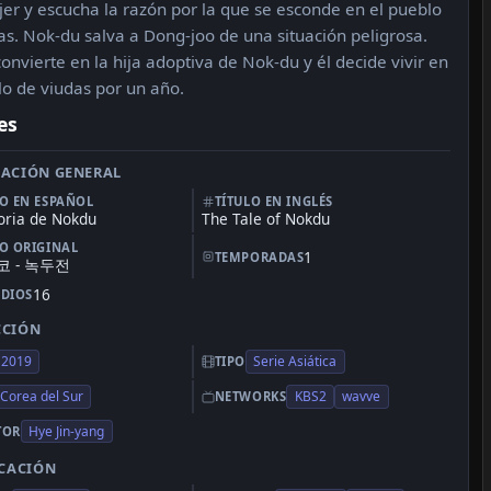
er y escucha la razón por la que se esconde en el pueblo
as. Nok-du salva a Dong-joo de una situación peligrosa.
convierte en la hija adoptiva de Nok-du y él decide vivir en
lo de viudas por un año.
es
ACIÓN GENERAL
LO EN ESPAÑOL
TÍTULO EN INGLÉS
toria de Nokdu
The Tale of Nokdu
LO ORIGINAL
1
TEMPORADAS
 - 녹두전
16
ODIOS
CCIÓN
2019
Serie Asiática
TIPO
Corea del Sur
KBS2
wavve
NETWORKS
Hye Jin-yang
TOR
ICACIÓN