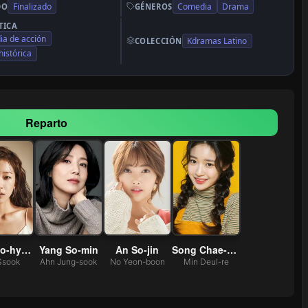
Finalizado
Comedia
Drama
DO
GÉNEROS
TICA
a de acción
Kdramas Latino
COLECCIÓN
histórica
Reparto
Cho Soo-hyang
Yang So-min
An So-jin
Song Chae-yoon
Ssook
Ahn Jung-sook
No Yeon-boon
Min Deul-re