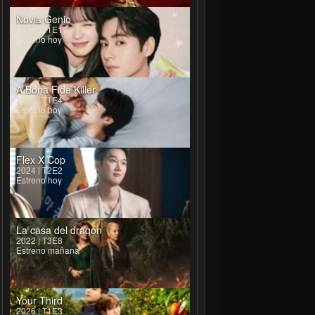
Novia Genio
2026 | T1E17
Estreno hoy
A Bona Fide Killer
2026 | T1E4
Estreno hoy
Flex X Cop
2024 | T2E2
Estreno hoy
La casa del dragón
2022 | T3E8
Estreno mañana
Your Third
2026 | T1E3