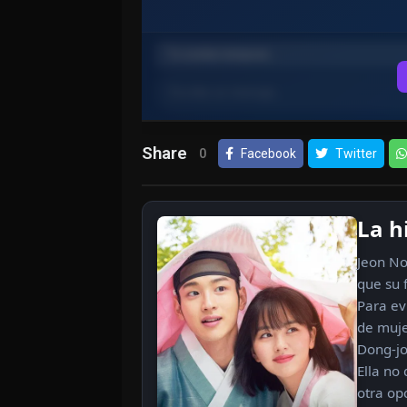
Share
0
Facebook
Twitter
La h
Jeon No
que su 
Para ev
de muje
Dong-jo
Ella no
otra op