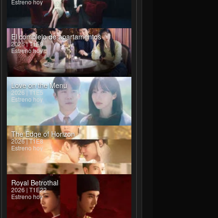
Estreno hoy
El complejo de apartamentos
2026 | T1E9
Estreno hoy
Love on the Menu
2026 | T1E5
Estreno hoy
The Edge of Horizon
2026 | T1E8
Estreno hoy
Royal Betrothal
2026 | T1E22
Estreno hoy