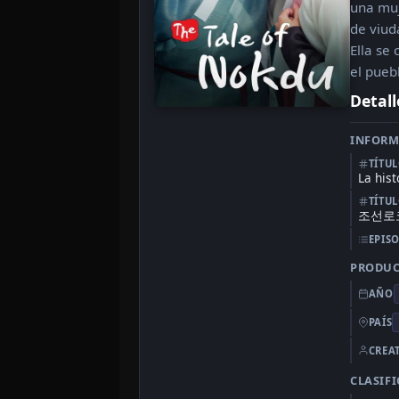
una muj
de viud
Ella se 
el pueb
Detall
INFORM
TÍTU
La his
TÍTU
조선로코
EPIS
PRODU
AÑO
PAÍS
CREA
CLASIF