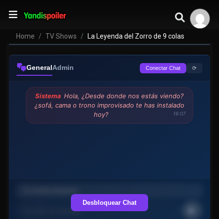
La Leyenda del Zorro de 9 colas
VER EPISODIOS
Home
TV Shows
La Leyenda del Zorro de 9 colas
General
Admin
⟳
Conectar Chat
Sistema
Hola, ¿Desde donde nos estás viendo?
¿sofá, cama o trono improvisado te has instalado
hoy?
16:07
Desbloquear Chat