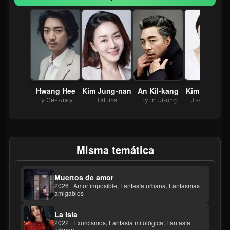
Yong-ji
Hwang Hee
Kim Jung-nan
An Kil-kang
Kim Hee-jun
 Ю-ри
Гу Син-джу
Taluipa
Hyun Ui-ong
Ji-a's mother
Misma temática
Muertos de amor
2026 | Amor imposible, Fantasía urbana, Fantasmas
amigables
La Isla
2022 | Exorcismos, Fantasía mitológica, Fantasía
urbana