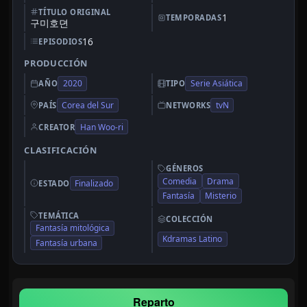
TÍTULO ORIGINAL
1
TEMPORADAS
구미호뎐
16
EPISODIOS
PRODUCCIÓN
2020
Serie Asiática
AÑO
TIPO
Corea del Sur
tvN
PAÍS
NETWORKS
Han Woo-ri
CREATOR
CLASIFICACIÓN
GÉNEROS
Comedia
Drama
Finalizado
ESTADO
Fantasía
Misterio
TEMÁTICA
COLECCIÓN
Fantasía mitológica
Kdramas Latino
Fantasía urbana
Reparto