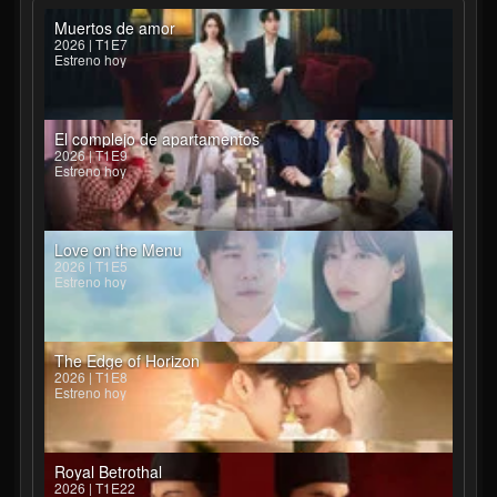
Muertos de amor
2026 | T1E7
Estreno hoy
El complejo de apartamentos
2026 | T1E9
Estreno hoy
Love on the Menu
2026 | T1E5
Estreno hoy
The Edge of Horizon
2026 | T1E8
Estreno hoy
Royal Betrothal
2026 | T1E22