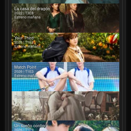
La casa del dragón
2022 | T3E8
Estreno mañana
Your Third
2026 | T1E3
Estreno mañana
Match Point
2026 | T1E3
Estreno mañana
Family Register
2026 | T1E26
En 2 días
Un sueño contigo
2026 | T1E9