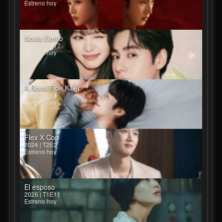
Estreno hoy
Novia Genio
2026 | T1E17
Estreno hoy
A Bona Fide Killer
2026 | T1E4
Estreno hoy
Flex X Cop
2024 | T2E2
Estreno hoy
El esposo
2026 | T1E11
Estreno hoy