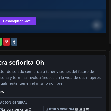
Desbloquear Chat
tra señorita Oh
ctor de sonido comienza a tener visiones del futuro de
rsona y termina involucrándose en la vida de dos mujeres
sualmente, tienen el mismo nombre.
es
ACIÓN GENERAL
La otra señorita Oh
또 오해영
LO
TÍTULO ORIGINAL