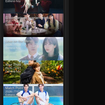
Estreno hoy
El complejo de apartamentos
2026 | T1E10
Estreno hoy
Love on the Menu
2026 | T1E6
Estreno hoy
Your Third
2026 | T1E3
Estreno hoy
Match Point
2026 | T1E3
Estreno hoy