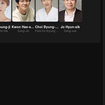
ung-ji
Kwon Hae-sung
Choi Byung-mo
Jo Hyun-sik
An-Na
Sung-Jin
Park Do-Kyung's psychiatrist
Sang-suk