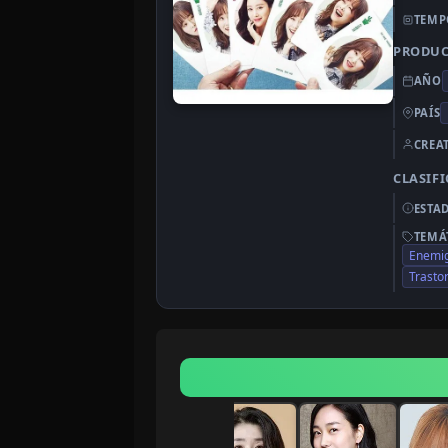
TEMP
PRODU
AÑO
PAÍS
CREA
CLASIF
ESTA
TEMÁ
Enemi
Trasto