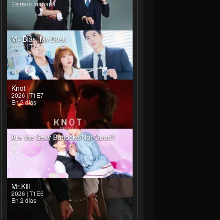
Estreno mañana
My Bias, My Boss
2026 | T1E3
Estreno mañana
Knot
2026 | T1E7
En 2 días
Are the Sexy Buttocks Not Good?
2026 | T1E6
En 2 días
Mr.Kill
2026 | T1E6
En 2 días