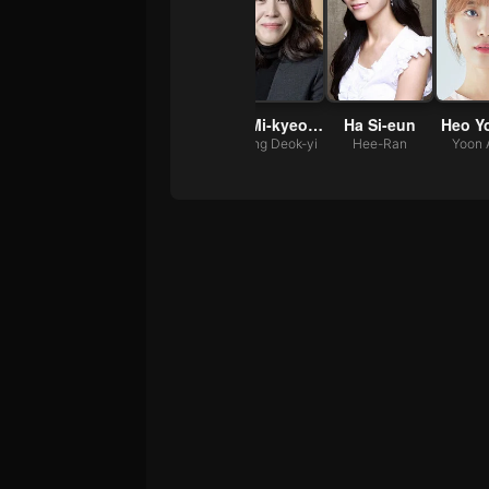
Nam Kee-ae
Lee Han-wi
Kim Mi-kyeong
Ha Si-eun
Heo Yo
Heo Ji-Ya
Oh Kyung-Soo
Hwang Deok-yi
Hee-Ran
Yoon 