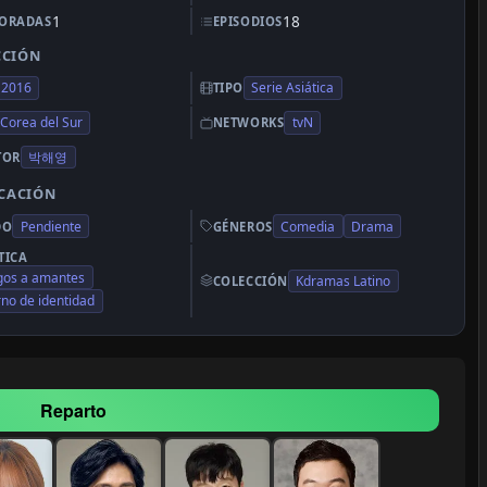
1
18
ORADAS
EPISODIOS
CCIÓN
2016
Serie Asiática
TIPO
Corea del Sur
tvN
NETWORKS
박해영
TOR
ICACIÓN
Pendiente
Comedia
Drama
DO
GÉNEROS
TICA
gos a amantes
Kdramas Latino
COLECCIÓN
rno de identidad
Reparto