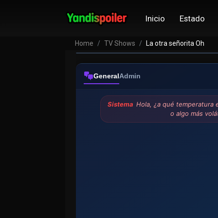
La otra señorita
Inicio
Estado
VER EPISODIOS
Home
TV Shows
La otra señorita Oh
General
Admin
Sistema
Hola, ¿a qué temperatura e
o algo más volá