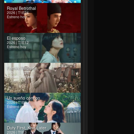
Royal Betrothal
2026 | T1E24
Estreno hoy
El esposo
2026 | T1E12
Estreno hoy
Family Register
2026 | T1E26
Estreno mañana
Un sueño contigo
2026 | T1E9
Estreno mañana
Duty First, Kiss Later
2026 | T1E3