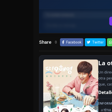
Share
0
Facebook
Twitter
La o
Un dire
otra pe
que, ca
Detall
INFORM
TÍTU