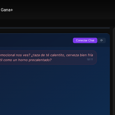
 Oh
Gana+
⟳
Conectar Chat
mocional nos ves? ¿taza de té calentito, cerveza bien fría
til como un horno precalentado?
18:11