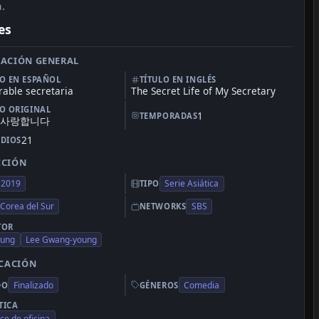
.
es
ACIÓN GENERAL
LO EN ESPAÑOL
TÍTULO EN INGLÉS
rable secretaria
The Secret Life of My Secretary
LO ORIGINAL
1
TEMPORADAS
 사랑합니다
21
ODIOS
CCIÓN
2019
Serie Asiática
TIPO
Corea del Sur
SBS
NETWORKS
TOR
jung
Lee Gwang-young
ICACIÓN
Finalizado
Comedia
DO
GÉNEROS
TICA
e de oficina