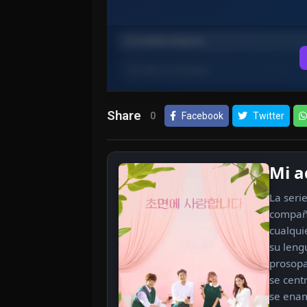
Share
0
Facebook
Twitter
Mi a
La serie
compañí
cualqui
su leng
prosopa
se cent
se enam