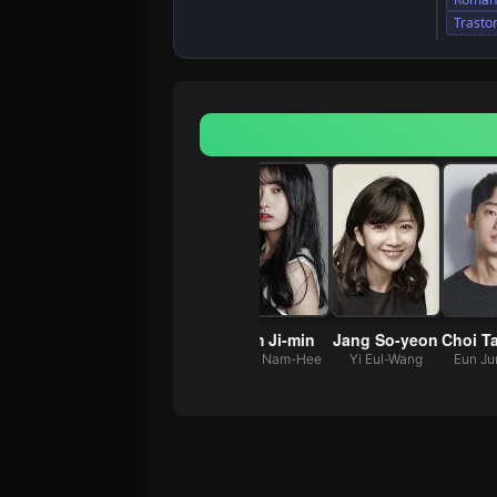
Trasto
Baek Hyun-joo
Seo Dong-won
Kim Ji-min
Jang So-yeon
Park Seok-Ja
Jung Joong-Hee
Jung Nam-Hee
Yi Eul-Wang
Eun Ju