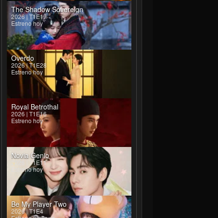
The Shadow Sovereign
2026 | T1E17
Estreno hoy
Overdo
2026 | T1E28
Estreno hoy
Royal Betrothal
2026 | T1E16
Estreno hoy
Novia Genio
2026 | T1E11
Estreno hoy
Be My Player Two
2026 | T1E4
Estreno mañana