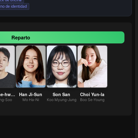
rno de identidad
Reparto
Choi Tae-hwan
Han Ji-Sun
Son San
Choi Yun-la
ng-Soo
Mo Ha-Ni
Koo Myung-Jung
Boo Se-Young