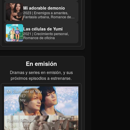
Mi adorable demonio
2023 | Enemigos a amantes,
Fantasía urbana, Romance de
oficina
Las células de Yumi
2021 | Crecimiento personal,
Romance de oficina
En emisión
Dramas y series en emisión, y sus
próximos episodios a estrenarse.
My Summer of You
2026 | T1E7
Estreno hoy
Family Register
2026 | T1E23
Estreno hoy