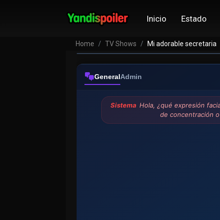
Mi adorable secr
Inicio
Estado
VER EPISODIOS
Home
TV Shows
Mi adorable secretaria
General
Admin
Sistema
Hola, ¿qué expresión faci
de concentración o