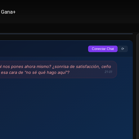
etaria
Gana+
⟳
Conectar Chat
al nos pones ahora mismo? ¿sonrisa de satisfacción, ceño
 esa cara de "no sé qué hago aquí"?
21:01