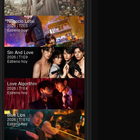
Negocio Letal
2024 | T2E5
Estreno hoy
Sin And Love
2026 | T1E9
Estreno hoy
Love Algorithm
2026 | T1E4
Estreno hoy
Blue Lips
2026 | T1E10
Estreno hoy