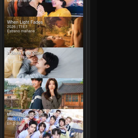
When Light Fades
2026 | T1E7
Estreno mañana
A Bona Fide Killer
2026 | T1E3
En 2 días
Acaramelados
2026 | Serie
En 2 días
Make It Right 2026
2026 | T1E4
En 2 días