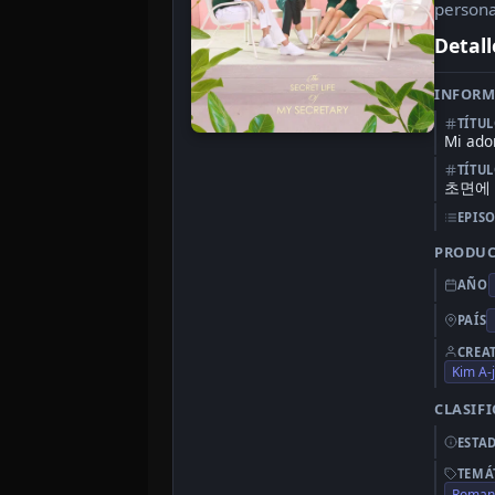
persona
Detall
INFORM
TÍTU
Mi ado
TÍTU
초면에
EPIS
PRODU
AÑO
PAÍS
CREA
Kim A-
CLASIF
ESTA
TEMÁ
Romanc