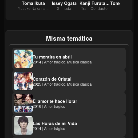
mi Ito
Toma Ikuta
Issey Ogata
Kanji Furutachi
Tomo
 Tateishi
Yusuke Nakamachi
Shinoda
Train Conductor
Hiro
Misma temática
Tu mentira en abril
2014 | Amor trágico, Música clásica
Corazón de Cristal
2025 | Amor trágico, Música clásica
El amor te hace llorar
2016 | Amor trágico
Las Horas de mi Vida
2014 | Amor trágico