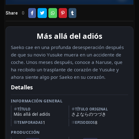
Share
0
Más allá del adiós
Saeko cae en una profunda desesperación después
de que su novio Yusuke muera en un accidente de
coche. Unos meses después, conoce a Naruse, que
ha recibido un trasplante de corazón de Yusuke y
ahora siente algo por Saeko en su corazón.
Detalles
INFORMACIÓN GENERAL
TÍTULO
TÍTULO ORIGINAL
Más allá del adiós
さよならのつづき
1
8
TEMPORADAS
EPISODIOS
PRODUCCIÓN