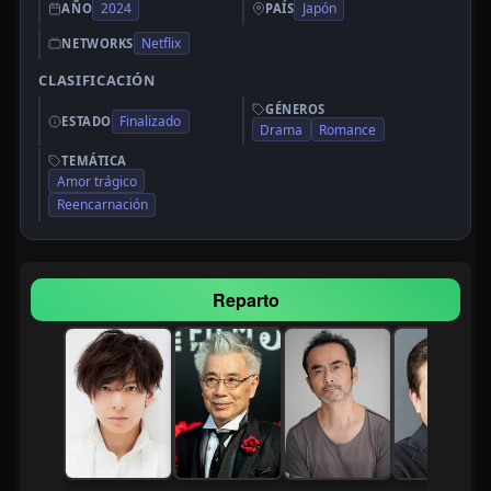
2024
Japón
AÑO
PAÍS
Netflix
NETWORKS
CLASIFICACIÓN
GÉNEROS
Finalizado
ESTADO
Drama
Romance
TEMÁTICA
Amor trágico
Reencarnación
Reparto