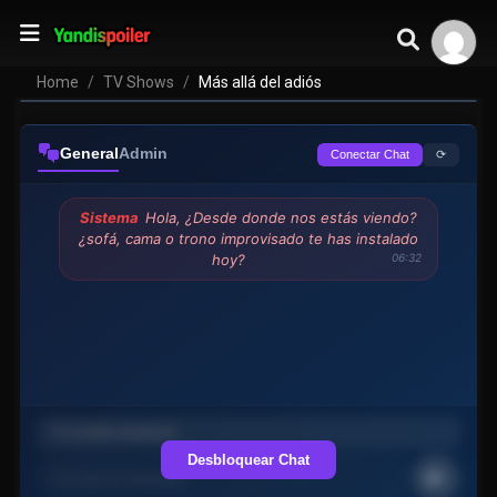
Más allá del adiós
VER EPISODIOS
Home
TV Shows
Más allá del adiós
General
Admin
⟳
Conectar Chat
Sistema
Hola, ¿Desde donde nos estás viendo?
¿sofá, cama o trono improvisado te has instalado
hoy?
06:32
Desbloquear Chat