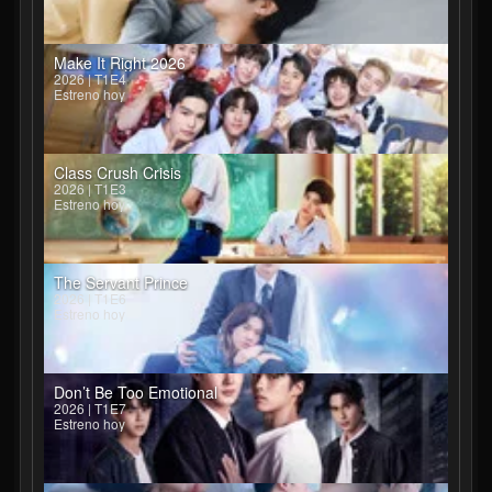
Make It Right 2026
2026 | T1E4
Estreno hoy
Class Crush Crisis
2026 | T1E3
Estreno hoy
The Servant Prince
2026 | T1E6
Estreno hoy
Don’t Be Too Emotional
2026 | T1E7
Estreno hoy