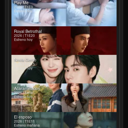
Play Me
2026 | T1E3
Estreno hoy
Royal Betrothal
2026 | T1E20
Estreno hoy
Novia Genio
2026 | T1E15
Estreno hoy
Acaramelados
2026 | Serie
Estreno hoy
El esposo
2026 | T1E11
Estreno mañana