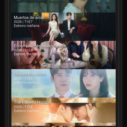
Muertos de amor
2026 | T1E7
Estreno mañana
El complejo de apartamentos
2026 | T1E9
Estreno mañana
Love on the Menu
2026 | T1E5
Estreno mañana
The Edge of Horizon
2026 | T1E8
Estreno mañana