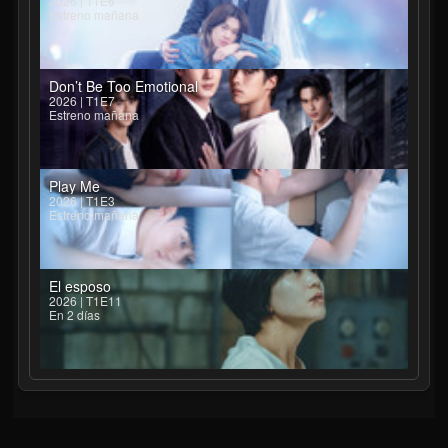
2026 | T1E6
Estreno mañana
Don’t Be Too Emotional
2026 | T1E7
Estreno mañana
Play Me
2026 | T1E3
Estreno mañana
El esposo
2026 | T1E11
En 2 días