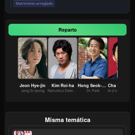
Matrimonio arreglado
Reparto
Jung Kyung-ho
Jeon Hye-jin
Kim Roi-ha
Hong Seok-bin
Cha Seung
on-ho
Jung Si-jeong
Narcotics Detective Ma
Dr. Park
Misma temática