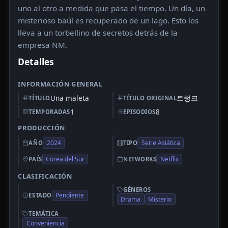
uno al otro a medida que pasa el tiempo. Un día, un
misterioso baúl es recuperado de un lago. Esto los
lleva a un torbellino de secretos detrás de la
empresa NM.
Detalles
INFORMACIÓN GENERAL
Una maleta
트렁크
TÍTULO
TÍTULO ORIGINAL
1
8
TEMPORADAS
EPISODIOS
PRODUCCIÓN
2024
Serie Asiática
AÑO
TIPO
Corea del Sur
Netflix
PAÍS
NETWORKS
CLASIFICACIÓN
GÉNEROS
Pendiente
ESTADO
Drama
Misterio
TEMÁTICA
Conveniencia