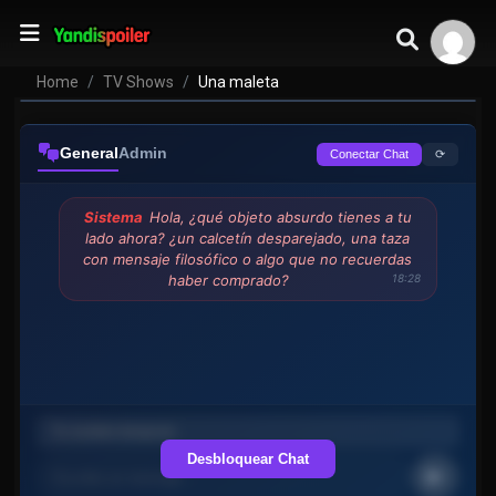
Una maleta
VER EPISODIOS
Home
TV Shows
Una maleta
General
Admin
⟳
Conectar Chat
Sistema
Hola, ¿qué objeto absurdo tienes a tu
lado ahora? ¿un calcetín desparejado, una taza
con mensaje filosófico o algo que no recuerdas
haber comprado?
18:28
Desbloquear Chat