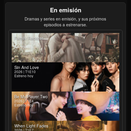
En emisión
Dramas y series en emisión, y sus próximos
episodios a estrenarse.
Family Register
2026 | T1E24
Estreno hoy
Sin And Love
2026 | T1E10
Estreno hoy
Be My Player Two
2026 | T1E4
Estreno hoy
When Light Fades
2026 | T1E7