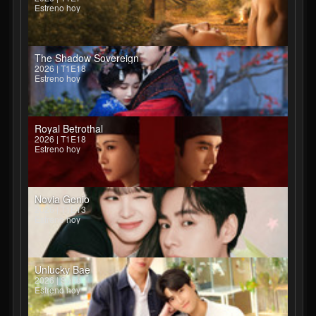
Estreno hoy
The Shadow Sovereign
2026 | T1E18
Estreno hoy
Royal Betrothal
2026 | T1E18
Estreno hoy
Novia Genio
2026 | T1E13
Estreno hoy
Unlucky Bae
2026 | Serie
Estreno hoy