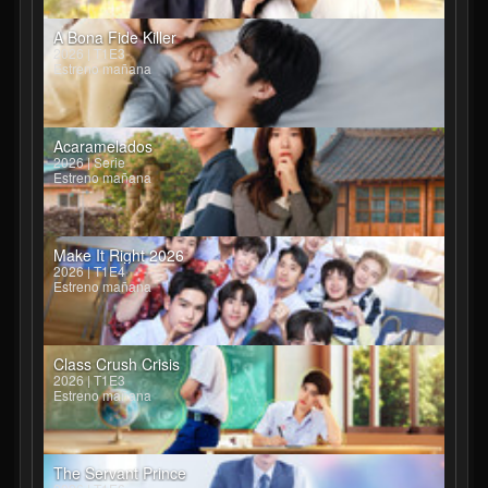
A Bona Fide Killer
2026 | T1E3
Estreno mañana
Acaramelados
2026 | Serie
Estreno mañana
Make It Right 2026
2026 | T1E4
Estreno mañana
Class Crush Crisis
2026 | T1E3
Estreno mañana
The Servant Prince