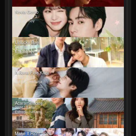
Novia Genio
2026 | T1E13
Estreno hoy
Unlucky Bae
2026 | Serie
Estreno hoy
A Bona Fide Killer
2026 | T1E3
Estreno mañana
Acaramelados
2026 | Serie
Estreno mañana
Make It Right 2026