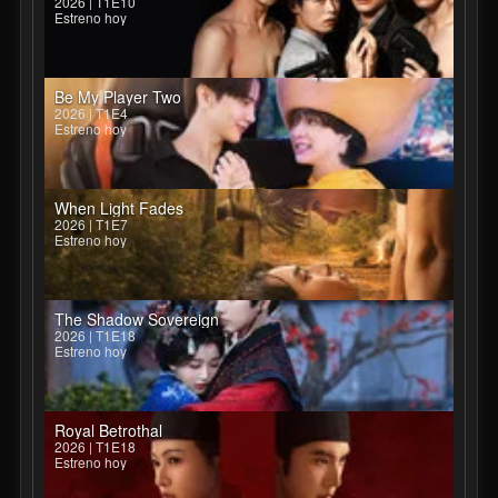
2026 | T1E10
Estreno hoy
Be My Player Two
2026 | T1E4
Estreno hoy
When Light Fades
2026 | T1E7
Estreno hoy
The Shadow Sovereign
2026 | T1E18
Estreno hoy
Royal Betrothal
2026 | T1E18
Estreno hoy