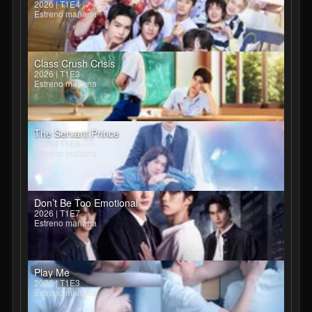
2026 | T1E4
Estreno mañana
Class Crush Crisis
2026 | T1E3
Estreno mañana
The Servant Prince
2026 | T1E6
Estreno mañana
Don’t Be Too Emotional
2026 | T1E7
Estreno mañana
Play Me
2026 | T1E3
Estreno mañana