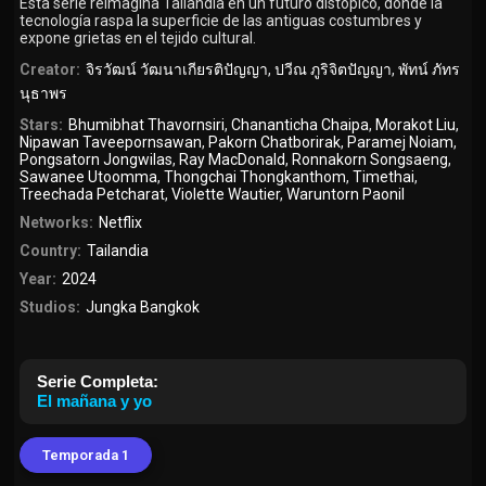
Esta serie reimagina Tailandia en un futuro distópico, donde la
tecnología raspa la superficie de las antiguas costumbres y
expone grietas en el tejido cultural.
Creator:
จิรวัฒน์ วัฒนาเกียรติปัญญา
,
ปวีณ ภูริจิตปัญญา
,
พัทน์ ภัทร
นุธาพร
Stars:
Bhumibhat Thavornsiri
,
Chananticha Chaipa
,
Morakot Liu
,
Nipawan Taveepornsawan
,
Pakorn Chatborirak
,
Paramej Noiam
,
Pongsatorn Jongwilas
,
Ray MacDonald
,
Ronnakorn Songsaeng
,
Sawanee Utoomma
,
Thongchai Thongkanthom
,
Timethai
,
Treechada Petcharat
,
Violette Wautier
,
Waruntorn Paonil
Networks:
Netflix
Country:
Tailandia
Year:
2024
Studios:
Jungka Bangkok
Serie Completa:
El mañana y yo
Temporada 1