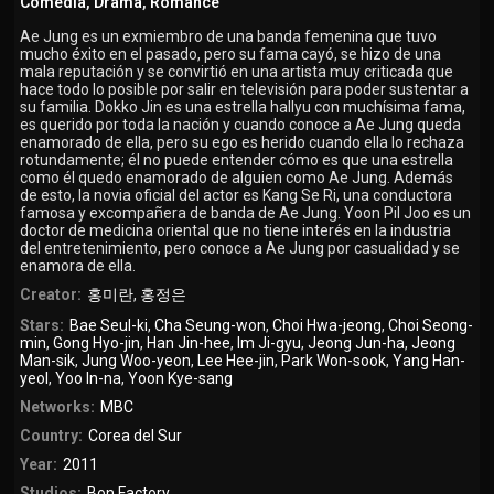
Comedia
,
Drama
,
Romance
Ae Jung es un exmiembro de una banda femenina que tuvo
mucho éxito en el pasado, pero su fama cayó, se hizo de una
mala reputación y se convirtió en una artista muy criticada que
hace todo lo posible por salir en televisión para poder sustentar a
su familia. Dokko Jin es una estrella hallyu con muchísima fama,
es querido por toda la nación y cuando conoce a Ae Jung queda
enamorado de ella, pero su ego es herido cuando ella lo rechaza
rotundamente; él no puede entender cómo es que una estrella
como él quedo enamorado de alguien como Ae Jung. Además
de esto, la novia oficial del actor es Kang Se Ri, una conductora
famosa y excompañera de banda de Ae Jung. Yoon Pil Joo es un
doctor de medicina oriental que no tiene interés en la industria
del entretenimiento, pero conoce a Ae Jung por casualidad y se
enamora de ella.
Creator:
홍미란
,
홍정은
Stars:
Bae Seul-ki
,
Cha Seung-won
,
Choi Hwa-jeong
,
Choi Seong-
min
,
Gong Hyo-jin
,
Han Jin-hee
,
Im Ji-gyu
,
Jeong Jun-ha
,
Jeong
Man-sik
,
Jung Woo-yeon
,
Lee Hee-jin
,
Park Won-sook
,
Yang Han-
yeol
,
Yoo In-na
,
Yoon Kye-sang
Networks:
MBC
Country:
Corea del Sur
Year:
2011
Studios:
Bon Factory