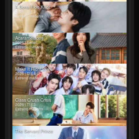
A Bona Fide Killer
2026 | T1E3
Estreno mañana
Acaramelados
2026 | Serie
Estreno mañana
Make It Right 2026
2026 | T1E4
Estreno mañana
Class Crush Crisis
2026 | T1E3
Estreno mañana
The Servant Prince
2026 | T1E6