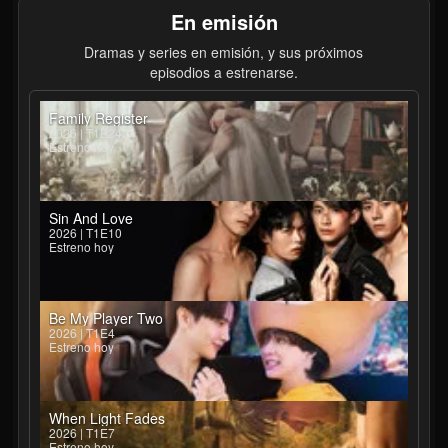
En emisión
Dramas y series en emisión, y sus próximos
episodios a estrenarse.
Family Register
2026 | T1E24
Estreno hoy
Sin And Love
2026 | T1E10
Estreno hoy
Be My Player Two
2026 | T1E4
Estreno hoy
When Light Fades
2026 | T1E7
Estreno hoy