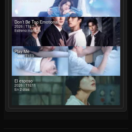
Estreno mañana
Don’t Be Too Emotional
2026 | T1E7
Estreno mañana
Play Me
2026 | T1E3
Estreno mañana
El esposo
2026 | T1E11
En 2 días