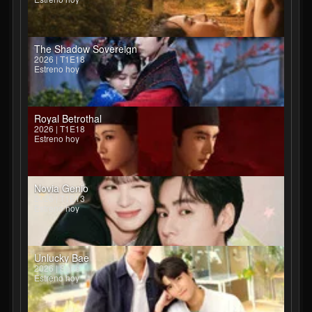
The Shadow Sovereign
2026 | T1E18
Estreno hoy
Royal Betrothal
2026 | T1E18
Estreno hoy
Novia Genio
2026 | T1E13
Estreno hoy
Unlucky Bae
2026 | Serie
Estreno hoy