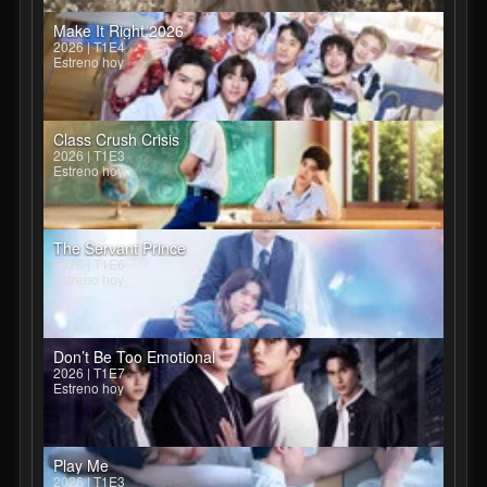
Make It Right 2026
2026 | T1E4
Estreno hoy
Class Crush Crisis
2026 | T1E3
Estreno hoy
The Servant Prince
2026 | T1E6
Estreno hoy
Don’t Be Too Emotional
2026 | T1E7
Estreno hoy
Play Me
2026 | T1E3