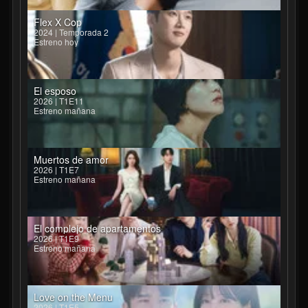
Flex X Cop
2024 | Temporada 2
Estreno hoy
El esposo
2026 | T1E11
Estreno mañana
Muertos de amor
2026 | T1E7
Estreno mañana
El complejo de apartamentos
2026 | T1E9
Estreno mañana
Love on the Menu
2026 | T1E5