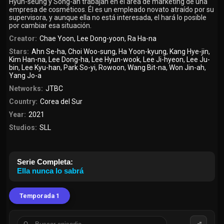
Hyun-seung y Song-ah trabajan en el área de marketing de una
empresa de cosméticos. Él es un empleado novato atraído por su
supervisora, y aunque ella no está interesada, el hará lo posible
por cambiar esa situación.
Creator:
Chae Yoon
,
Lee Dong-yoon
,
Ra Ha-na
Stars:
Ahn Se-ha
,
Choi Woo-sung
,
Ha Yoon-kyung
,
Kang Hye-jin
,
Kim Han-na
,
Lee Dong-ha
,
Lee Hyun-wook
,
Lee Ji-hyeon
,
Lee Ju-
bin
,
Lee Kyu-han
,
Park So-yi
,
Rowoon
,
Wang Bit-na
,
Won Jin-ah
,
Yang Jo-a
Networks:
JTBC
Country:
Corea del Sur
Year:
2021
Studios:
SLL
Serie Completa:
Ella nunca lo sabrá
Temporada 1