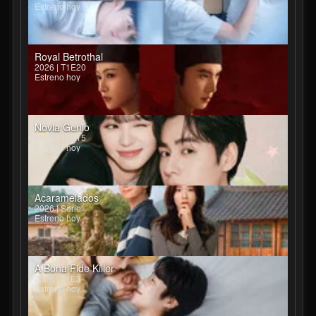
Estreno hoy
Royal Betrothal
2026 | T1E20
Estreno hoy
Novia Genio
2026 | T1E15
Estreno hoy
Acaramelados
2026 | Serie
Estreno hoy
A Bona Fide Killer
2026 | T1E3
Estreno hoy