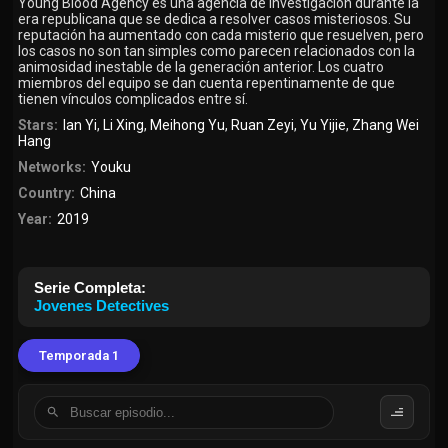
Young Blood Agency es una agencia de investigación durante la
era republicana que se dedica a resolver casos misteriosos. Su
reputación ha aumentado con cada misterio que resuelven, pero
los casos no son tan simples como parecen relacionados con la
animosidad inestable de la generación anterior. Los cuatro
miembros del equipo se dan cuenta repentinamente de que
tienen vínculos complicados entre sí.
Stars:
Ian Yi
,
Li Xing
,
Meihong Yu
,
Ruan Zeyi
,
Yu Yijie
,
Zhang Wei
Hang
Networks:
Youku
Country:
China
Year:
2019
Serie Completa:
Jovenes Detectives
Temporada 1