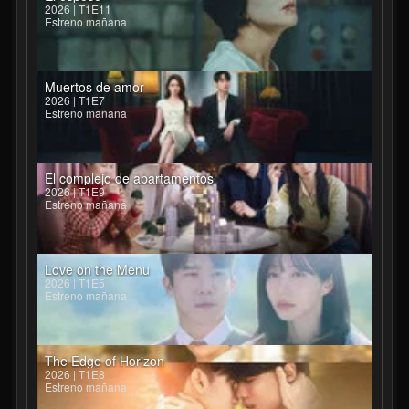
2026 | T1E11
Estreno mañana
Muertos de amor
2026 | T1E7
Estreno mañana
El complejo de apartamentos
2026 | T1E9
Estreno mañana
Love on the Menu
2026 | T1E5
Estreno mañana
The Edge of Horizon
2026 | T1E8
Estreno mañana