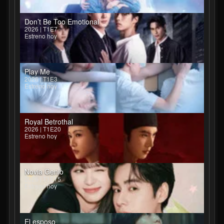
Don’t Be Too Emotional
2026 | T1E7
Estreno hoy
Play Me
2026 | T1E3
Estreno hoy
Royal Betrothal
2026 | T1E20
Estreno hoy
Novia Genio
2026 | T1E15
Estreno hoy
El esposo