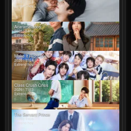
2026 | T1E3
Estreno hoy
Acaramelados
2026 | Serie
Estreno hoy
Make It Right 2026
2026 | T1E4
Estreno hoy
Class Crush Crisis
2026 | T1E3
Estreno hoy
The Servant Prince
2026 | T1E6
Estreno hoy