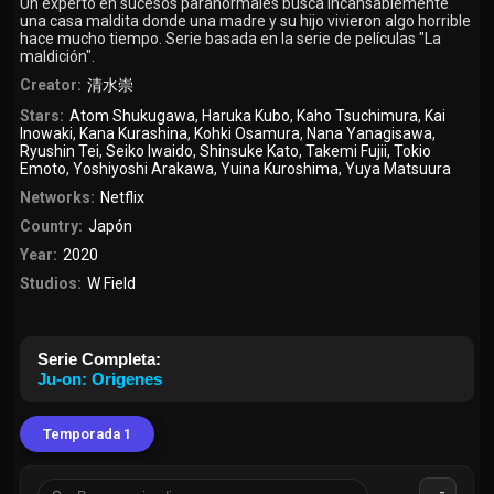
Un experto en sucesos paranormales busca incansablemente
una casa maldita donde una madre y su hijo vivieron algo horrible
hace mucho tiempo. Serie basada en la serie de películas "La
maldición".
Creator:
清水崇
Stars:
Atom Shukugawa
,
Haruka Kubo
,
Kaho Tsuchimura
,
Kai
Inowaki
,
Kana Kurashina
,
Kohki Osamura
,
Nana Yanagisawa
,
Ryushin Tei
,
Seiko Iwaido
,
Shinsuke Kato
,
Takemi Fujii
,
Tokio
Emoto
,
Yoshiyoshi Arakawa
,
Yuina Kuroshima
,
Yuya Matsuura
Networks:
Netflix
Country:
Japón
Year:
2020
Studios:
W Field
Serie Completa:
Ju-on: Origenes
Temporada 1