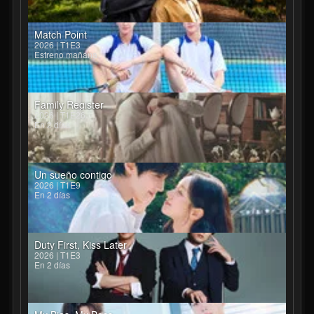
Match Point
2026 | T1E3
Estreno mañana
Family Register
2026 | T1E26
En 2 días
Un sueño contigo
2026 | T1E9
En 2 días
Duty First, Kiss Later
2026 | T1E3
En 2 días