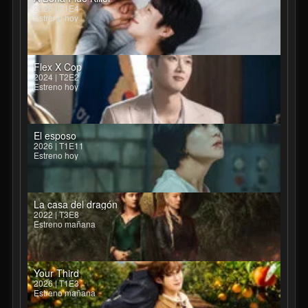
2026 | T1E4
Estreno hoy
Flex X Cop
2024 | T2E2
Estreno hoy
El esposo
2026 | T1E11
Estreno hoy
La casa del dragón
2022 | T3E8
Estreno mañana
Your Third
2026 | T1E3
Estreno mañana