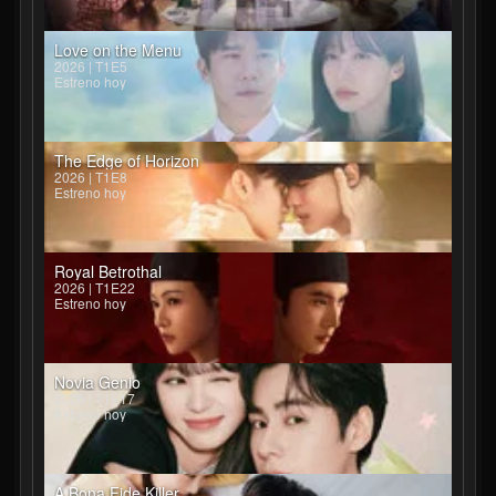
Love on the Menu
2026 | T1E5
Estreno hoy
The Edge of Horizon
2026 | T1E8
Estreno hoy
Royal Betrothal
2026 | T1E22
Estreno hoy
Novia Genio
2026 | T1E17
Estreno hoy
A Bona Fide Killer