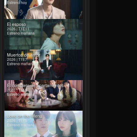
Estreno hoy
El esposo
2026 | T1E11
Estreno mañana
Muertos de amor
2026 | T1E7
Estreno mañana
El complejo de apartamentos
2026 | T1E9
Estreno mañana
Love on the Menu
2026 | T1E5
Estreno mañana