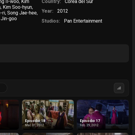
ng Il-woo
,
Kim
Country:
Corea del Sur
n
,
Kim Soo-hyun
,
Year:
2012
-ri
,
Song Jae-hee
,
 Jin-goo
Studios:
Pan Entertainment
Episodio 18
Episodio 17
Mar. 01, 2012
Feb. 29, 2012