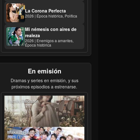
La Corona Perfecta
2026 | Época histórica, Política
Mi némesis con aires de
realeza
2026 | Enemigos a amantes,
Época histórica
En emisión
Dramas y series en emisión, y sus
próximos episodios a estrenarse.
Family Register
2026 | T1E25
Estreno hoy
Make It Right 2026
2026 | T1E4