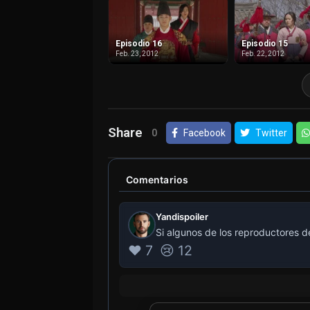
Episodio 16
Episodio 15
Feb. 23, 2012
Feb. 22, 2012
Share
0
Facebook
Twitter
Comentarios
Yandispoiler
Si algunos de los reproductores d
❤️ 7
😢 12