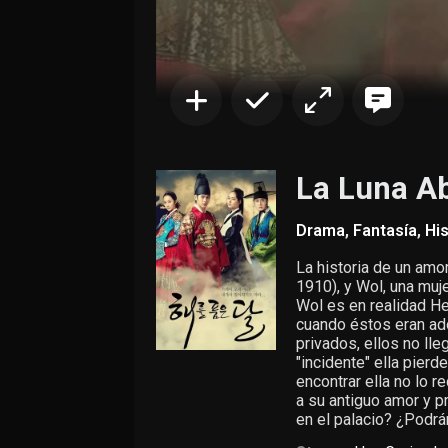
La Luna Ab
Drama
,
Fantasía
,
His
La historia de un amo
1910), y Wol, una muj
Wol es en realidad H
cuando éstos eran ado
privados, ellos no lle
"incidente" ella pier
encontrar ella no lo 
a su antiguo amor y 
en el palacio? ¿Podrá