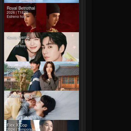
Royal Betrothal
2026 | T1E20
Estreno hoy
Novia Genio
2026 | T1E15
Estreno hoy
Acaramelados
2026 | Serie
Estreno hoy
A Bona Fide Killer
2026 | T1E3
Estreno hoy
Flex X Cop
2024 | Temporada 2