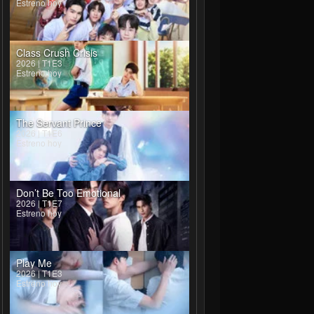
Estreno hoy
Class Crush Crisis
2026 | T1E3
Estreno hoy
The Servant Prince
2026 | T1E6
Estreno hoy
Don’t Be Too Emotional
2026 | T1E7
Estreno hoy
Play Me
2026 | T1E3
Estreno hoy