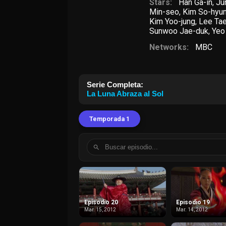
Stars:
Han Ga-in
,
Ju
Min-seo
,
Kim So-hyu
Kim Yoo-jung
,
Lee Tae
Sunwoo Jae-duk
,
Yeo
Networks:
MBC
Serie Completa:
La Luna Abraza al Sol
Temporada 1
Episodio 20
Episodio 19
Mar. 15, 2012
Mar. 14, 2012