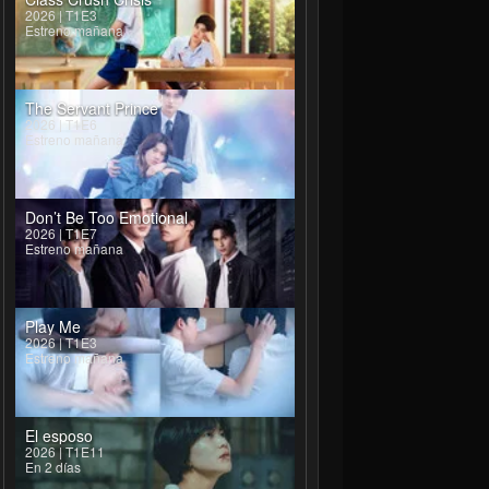
2026 | T1E3
Estreno mañana
The Servant Prince
2026 | T1E6
Estreno mañana
Don’t Be Too Emotional
2026 | T1E7
Estreno mañana
Play Me
2026 | T1E3
Estreno mañana
El esposo
2026 | T1E11
En 2 días