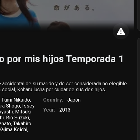
o por mis hijos Temporada 1
 accidental de su marido y de ser considerada no elegible
a social, Koharu lucha por cuidar de sus dos hijos.
,
Fumi Nikaido
,
Country:
Japón
ara Shogo
,
Issey
Year:
2013
ayashi
,
Mitsuki
hi
,
Rio Suzuki
,
anato
,
Takahiro
Yajima Koichi
,