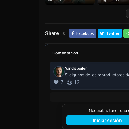
Aug. 14, 2013
Aug. 07, 2013
Share
0
Facebook
Twitter
Comentarios
Yandispoiler
Si algunos de los reproductores d
❤️ 7
😢 12
Necesitas tener una
Iniciar sesión