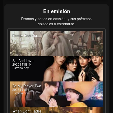
En emisión
Dramas y series en emisión, y sus próximos
episodios a estrenarse.
Family Register
2026 | T1E24
Estreno hoy
Sin And Love
2026 | T1E10
Estreno hoy
Be My Player Two
2026 | T1E4
Estreno hoy
When Light Fades