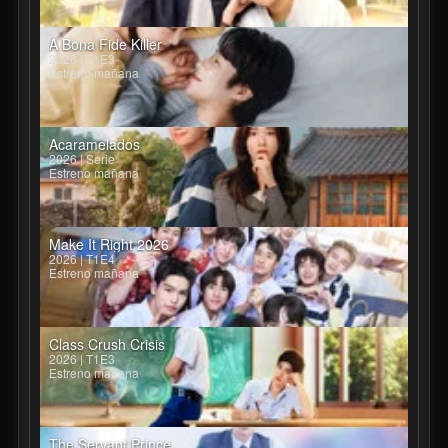
A Bona Fide Killer
2026 | T1E3
Estreno mañana
Acaramelados
2026 | Serie
Estreno mañana
Make It Right 2026
2026 | T1E4
Estreno mañana
Class Crush Crisis
2026 | T1E3
Estreno mañana
The Servant Prince