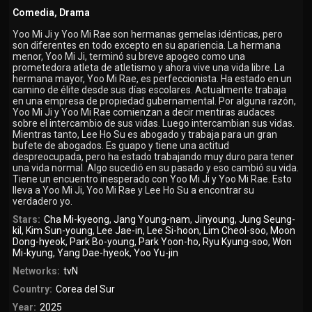
Comedia
,
Drama
Yoo Mi Ji y Yoo Mi Rae son hermanas gemelas idénticas, pero
son diferentes en todo excepto en su apariencia. La hermana
menor, Yoo Mi Ji, terminó su breve apogeo como una
prometedora atleta de atletismo y ahora vive una vida libre. La
hermana mayor, Yoo Mi Rae, es perfeccionista. Ha estado en un
camino de élite desde sus días escolares. Actualmente trabaja
en una empresa de propiedad gubernamental. Por alguna razón,
Yoo Mi Ji y Yoo Mi Rae comienzan a decir mentiras audaces
sobre el intercambio de sus vidas. Luego intercambian sus vidas.
Mientras tanto, Lee Ho Su es abogado y trabaja para un gran
bufete de abogados. Es guapo y tiene una actitud
despreocupada, pero ha estado trabajando muy duro para tener
una vida normal. Algo sucedió en su pasado y eso cambió su vida.
Tiene un encuentro inesperado con Yoo Mi Ji y Yoo Mi Rae. Esto
lleva a Yoo Mi Ji, Yoo Mi Rae y Lee Ho Su a encontrar su
verdadero yo.
Stars:
Cha Mi-kyeong
,
Jang Young-nam
,
Jinyoung
,
Jung Seung-
kil
,
Kim Sun-young
,
Lee Jae-in
,
Lee Si-hoon
,
Lim Cheol-soo
,
Moon
Dong-hyeok
,
Park Bo-young
,
Park Yoon-ho
,
Ryu Kyung-soo
,
Won
Mi-kyung
,
Yang Dae-hyeok
,
Yoo Yu-jin
Networks:
tvN
Country:
Corea del Sur
Year:
2025