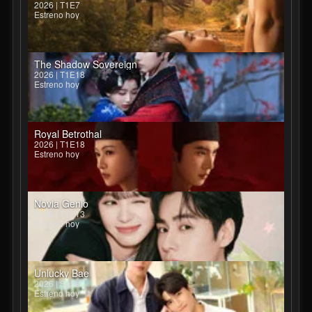
2026 | T1E7
Estreno hoy
The Shadow Sovereign
2026 | T1E18
Estreno hoy
Royal Betrothal
2026 | T1E18
Estreno hoy
Novia Genio
2026 | T1E13
Estreno hoy
Unlucky Bae
2026 | Serie
Estreno hoy