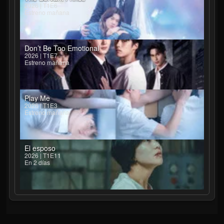
2026 | T1E6
Estreno mañana
Don’t Be Too Emotional
2026 | T1E7
Estreno mañana
Play Me
2026 | T1E3
Estreno mañana
El esposo
2026 | T1E11
En 2 días