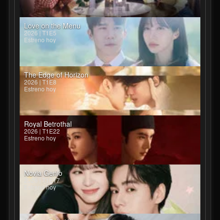
Love on the Menu
2026 | T1E5
Estreno hoy
The Edge of Horizon
2026 | T1E8
Estreno hoy
Royal Betrothal
2026 | T1E22
Estreno hoy
Novia Genio
2026 | T1E17
Estreno hoy