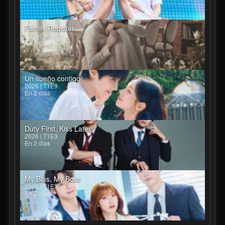
Family Register
2026 | T1E26
En 2 días
Un sueño contigo
2026 | T1E9
En 2 días
Duty First, Kiss Later
2026 | T1E3
En 2 días
My Bias, My Boss
2026 | T1E3
En 2 días