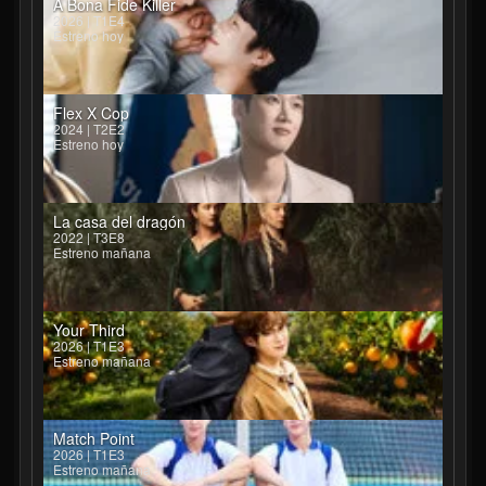
A Bona Fide Killer
2026 | T1E4
Estreno hoy
Flex X Cop
2024 | T2E2
Estreno hoy
La casa del dragón
2022 | T3E8
Estreno mañana
Your Third
2026 | T1E3
Estreno mañana
Match Point
2026 | T1E3
Estreno mañana