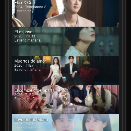
Flex X Cop
2024 | Temporada 2
Estreno hoy
El esposo
2026 | T1E11
Estreno mañana
Muertos de amor
2026 | T1E7
Estreno mañana
El complejo de apartamentos
2026 | T1E9
Estreno mañana
Love on the Menu
2026 | T1E5
Estreno mañana