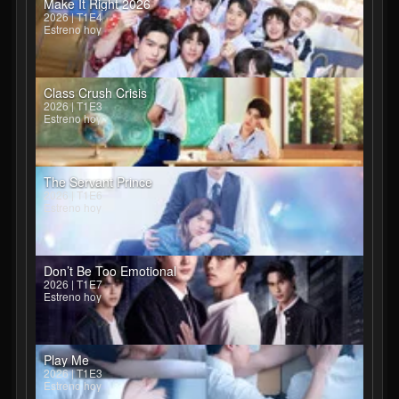
Make It Right 2026
2026 | T1E4
Estreno hoy
Class Crush Crisis
2026 | T1E3
Estreno hoy
The Servant Prince
2026 | T1E6
Estreno hoy
Don’t Be Too Emotional
2026 | T1E7
Estreno hoy
Play Me
2026 | T1E3
Estreno hoy