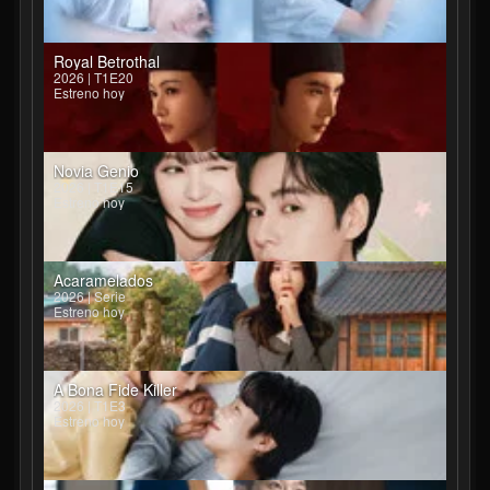
Royal Betrothal
2026 | T1E20
Estreno hoy
Novia Genio
2026 | T1E15
Estreno hoy
Acaramelados
2026 | Serie
Estreno hoy
A Bona Fide Killer
2026 | T1E3
Estreno hoy