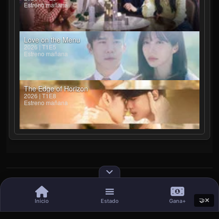
Estreno mañana
Love on the Menu
2026 | T1E5
Estreno mañana
The Edge of Horizon
2026 | T1E8
Estreno mañana
© 2025 por Yandispoiler. Todos los derechos reservados.
×
🤝
Inicio
Estado
Gana+