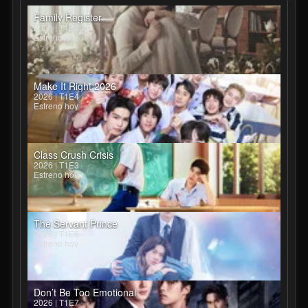
Family Register
2026 | T1E25
Estreno hoy
Make It Right 2026
2026 | T1E4
Estreno hoy
Class Crush Crisis
2026 | T1E3
Estreno hoy
The Servant Prince
2026 | T1E6
Estreno hoy
Don’t Be Too Emotional
2026 | T1E7