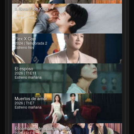
A Bona Fide Killer
2026 | T1E3
Estreno hoy
Flex X Cop
2024 | Temporada 2
Estreno hoy
El esposo
2026 | T1E11
Estreno mañana
Muertos de amor
2026 | T1E7
Estreno mañana
El complejo de apartamentos
2026 | T1E9