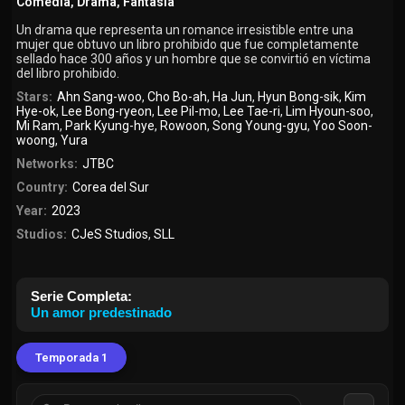
Comedia
,
Drama
,
Fantasía
Un drama que representa un romance irresistible entre una
mujer que obtuvo un libro prohibido que fue completamente
sellado hace 300 años y un hombre que se convirtió en víctima
del libro prohibido.
Stars:
Ahn Sang-woo
,
Cho Bo-ah
,
Ha Jun
,
Hyun Bong-sik
,
Kim
Hye-ok
,
Lee Bong-ryeon
,
Lee Pil-mo
,
Lee Tae-ri
,
Lim Hyoun-soo
,
Mi Ram
,
Park Kyung-hye
,
Rowoon
,
Song Young-gyu
,
Yoo Soon-
woong
,
Yura
Networks:
JTBC
Country:
Corea del Sur
Year:
2023
Studios:
CJeS Studios
,
SLL
Serie Completa:
Un amor predestinado
Temporada 1