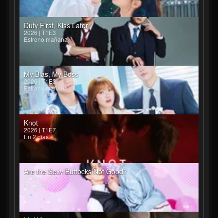
Duty First, Kiss Later
2026 | T1E3
Estreno mañana
My Bias, My Boss
2026 | T1E3
Estreno mañana
Knot
2026 | T1E7
En 2 días
Are the Sexy Buttocks Not Good?
2026 | T1E6
En 2 días