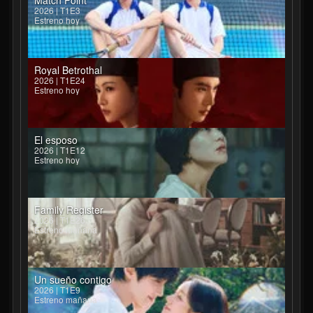
Match Point
2026 | T1E3
Estreno hoy
Royal Betrothal
2026 | T1E24
Estreno hoy
El esposo
2026 | T1E12
Estreno hoy
Family Register
2026 | T1E26
Estreno mañana
Un sueño contigo
2026 | T1E9
Estreno mañana