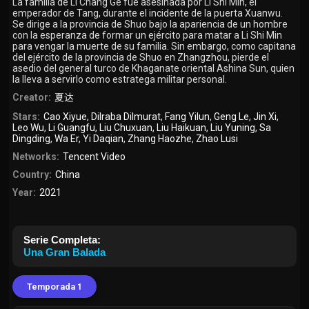
La familia de Li Chang Ge fue asesinada por Li Shi Min, el
emperador de Tang, durante el incidente de la puerta Xuanwu.
Se dirige a la provincia de Shuo bajo la apariencia de un hombre
con la esperanza de formar un ejército para matar a Li Shi Min
para vengar la muerte de su familia. Sin embargo, como capitana
del ejército de la provincia de Shuo en Zhangzhou, pierde el
asedio del general turco de Khaganate oriental Ashina Sun, quien
la lleva a servirlo como estratega militar personal.
Creator:
夏达
Stars:
Cao Xiyue
,
Dilraba Dilmurat
,
Fang Yilun
,
Geng Le
,
Jin Xi
,
Leo Wu
,
Li Guangfu
,
Liu Chuxuan
,
Liu Haikuan
,
Liu Yuning
,
Sa
Dingding
,
Wa Er
,
Yi Daqian
,
Zhang Haozhe
,
Zhao Lusi
Networks:
Tencent Video
Country:
China
Year:
2021
Serie Completa:
Una Gran Balada
Temporada 1