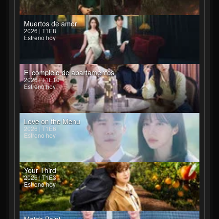
Muertos de amor
2026 | T1E8
Estreno hoy
El complejo de apartamentos
2026 | T1E10
Estreno hoy
Love on the Menu
2026 | T1E6
Estreno hoy
Your Third
2026 | T1E3
Estreno hoy