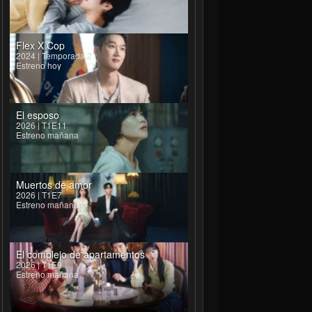
Flex X Cop
2024 | Temporada 2
Estreno hoy
n-da
YELLOW
Chung Hsin-ling
Edward Chu
eng Ta
Huang Hsien
Deputy Director-general
Young Huang Hsien
El esposo
2026 | T1E11
Estreno mañana
Muertos de amor
2026 | T1E7
Estreno mañana
El complejo de apartamentos
2026 | T1E9
Estreno mañana