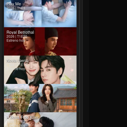
Play Me
2026 | T1E3
Estreno hoy
Royal Betrothal
2026 | T1E20
Estreno hoy
Novia Genio
2026 | T1E15
Estreno hoy
Acaramelados
2026 | Serie
Estreno hoy
A Bona Fide Killer
2026 | T1E3
Estreno hoy