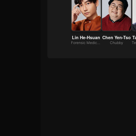
Hsien
Ki-pin Ng
LULU Huang
Lin He-Hsuan
Chen Yen-Tso
T
Chang Yung Kang
Shaonian
Li Shu Fen
Forensic Medical Examiner
Chubby