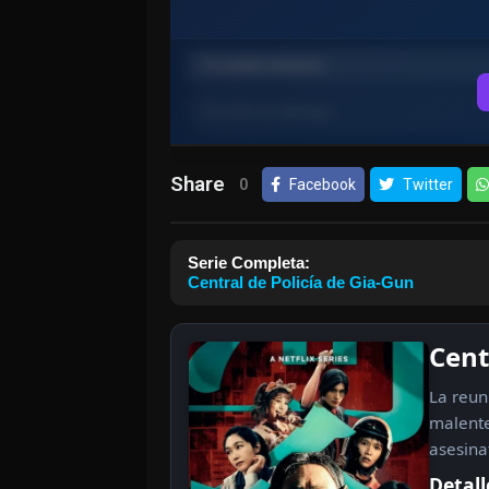
Share
0
Facebook
Twitter
Serie Completa:
Central de Policía de Gia-Gun
Cent
La reun
malente
asesina
Detall