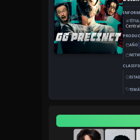
INFORM
TÍTU
Central
PRODU
AÑO
NETW
CLASIF
ESTA
TEMÁ