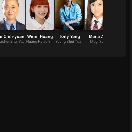
ai Chih-yuan
Winni Huang
Tony Yang
Maria Abe
Xie Ku
Teacher Shui Yuan
Huang Hsiao Yin
Young Shui Yuan
Mogi Yumi
Hsieh Ch