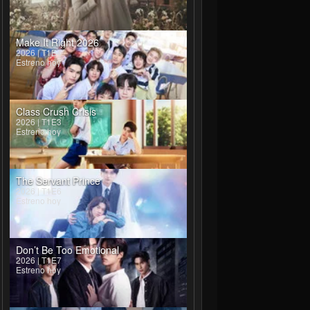
Make It Right 2026
2026 | T1E4
Estreno hoy
Class Crush Crisis
2026 | T1E3
Estreno hoy
The Servant Prince
2026 | T1E6
Estreno hoy
Don’t Be Too Emotional
2026 | T1E7
Estreno hoy