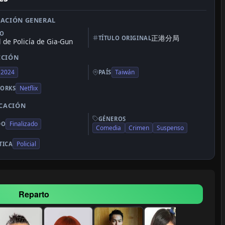
ACIÓN GENERAL
LO
正港分局
TÍTULO ORIGINAL
 de Policía de Gia-Gun
CCIÓN
2024
Taiwán
PAÍS
Netflix
ORKS
ICACIÓN
GÉNEROS
Finalizado
DO
Comedia
Crimen
Suspenso
Policial
TICA
Reparto