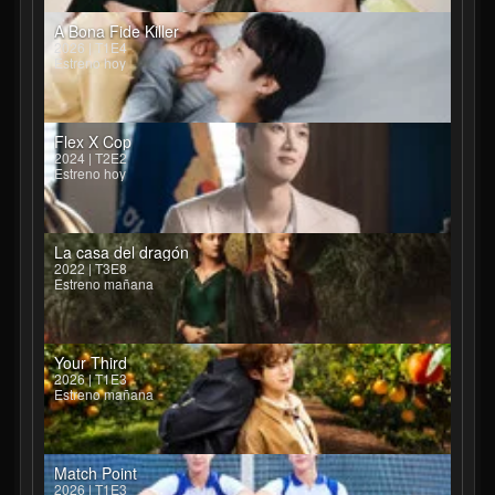
A Bona Fide Killer
2026 | T1E4
Estreno hoy
Flex X Cop
2024 | T2E2
Estreno hoy
La casa del dragón
2022 | T3E8
Estreno mañana
Your Third
2026 | T1E3
Estreno mañana
Match Point
2026 | T1E3