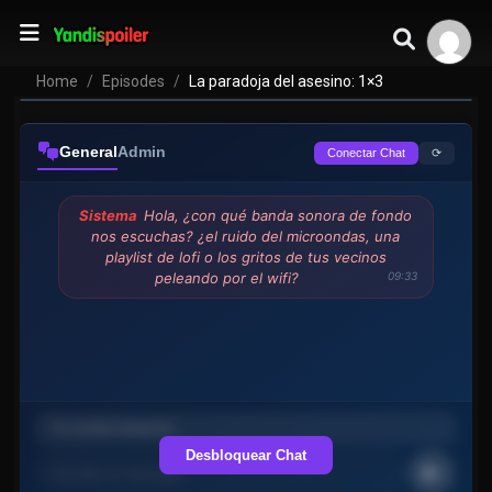
Home
Episodes
La paradoja del asesino: 1×3
General
Admin
⟳
Conectar Chat
Sistema
Hola, ¿con qué banda sonora de fondo
nos escuchas? ¿el ruido del microondas, una
playlist de lofi o los gritos de tus vecinos
peleando por el wifi?
09:33
Desbloquear Chat