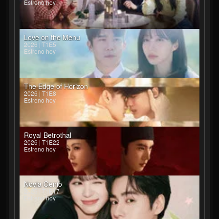
Estreno hoy
Love on the Menu
2026 | T1E5
Estreno hoy
The Edge of Horizon
2026 | T1E8
Estreno hoy
Royal Betrothal
2026 | T1E22
Estreno hoy
Novia Genio
2026 | T1E17
Estreno hoy