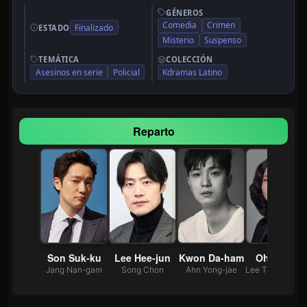
GÉNEROS
Comedia
Crimen
Finalizado
ESTADO
Misterio
Suspenso
TEMÁTICA
COLECCIÓN
Asesinos en serie
Policial
Kdramas Latino
Reparto
Choi Woo-shik
Son Suk-ku
Lee Hee-jun
Kwon Da-ham
Oh Min-ae
e Tang
Jang Nan-gam
Song Chon
Ahn Yong-jae
Lee Ta