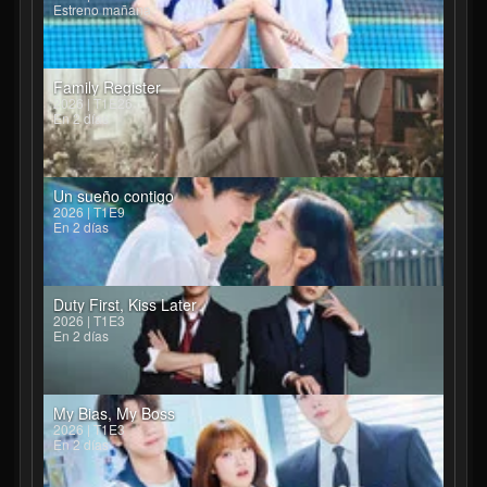
Estreno mañana
Family Register
2026 | T1E26
En 2 días
Un sueño contigo
2026 | T1E9
En 2 días
Duty First, Kiss Later
2026 | T1E3
En 2 días
My Bias, My Boss
2026 | T1E3
En 2 días