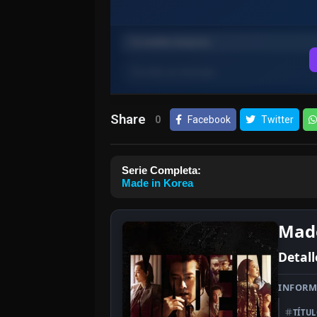
Share
0
Facebook
Twitter
Serie Completa:
Made in Korea
Made
Detall
INFORM
TÍTU