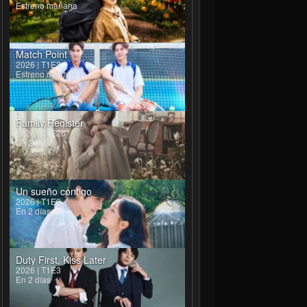
Estreno mañana
Match Point
2026 | T1E3
Estreno mañana
Family Register
2026 | T1E26
En 2 días
Un sueño contigo
2026 | T1E9
En 2 días
Duty First, Kiss Later
2026 | T1E3
En 2 días