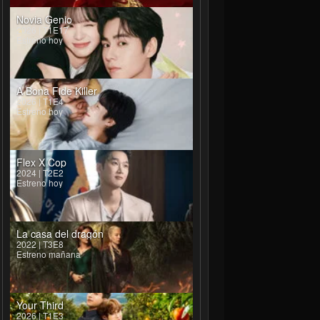
Novia Genio
2026 | T1E17
Estreno hoy
l-woo
Roh Jae-won
Park Yong-woo
Lily Franky
e-il
Pyo Hak-soo
Hwang Guk-pyeong
Osamu Ikeda
A Bona Fide Killer
2026 | T1E4
Estreno hoy
Flex X Cop
2024 | T2E2
Estreno hoy
La casa del dragón
2022 | T3E8
Estreno mañana
Your Third
2026 | T1E3