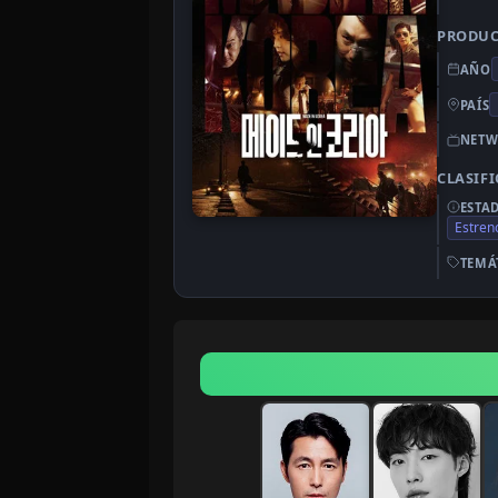
PRODU
AÑO
PAÍS
NETW
CLASIF
ESTA
Estren
TEMÁ