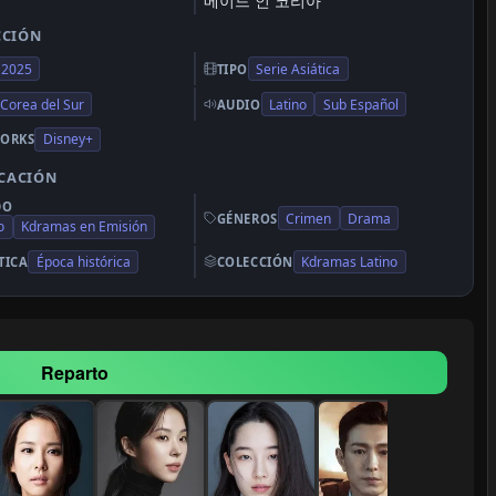
메이드 인 코리아
CCIÓN
2025
Serie Asiática
TIPO
Corea del Sur
Latino
Sub Español
AUDIO
Disney+
ORKS
ICACIÓN
DO
Crimen
Drama
GÉNEROS
o
Kdramas en Emisión
Época histórica
Kdramas Latino
TICA
COLECCIÓN
Reparto