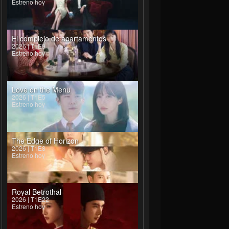
Estreno hoy
El complejo de apartamentos
2026 | T1E9
Estreno hoy
Love on the Menu
2026 | T1E5
Estreno hoy
The Edge of Horizon
2026 | T1E8
Estreno hoy
Royal Betrothal
2026 | T1E22
Estreno hoy