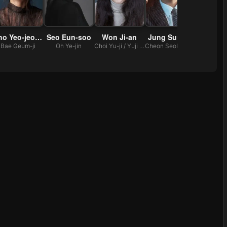
Cho Yeo-jeong
Seo Eun-soo
Won Ji-an
Jung Sung-il
Kang Gi
Bae Geum-ji
Oh Ye-jin
Choi Yu-ji / Yuji Ikeda
Cheon Seok-joong
Kang Da