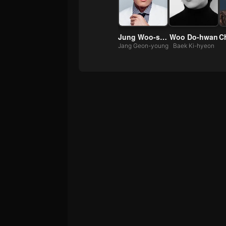
Hyun Bin
Jung Woo-sung
Woo Do-hwan
Baek Ki-tae
Jang Geon-young
Baek Ki-hyeon