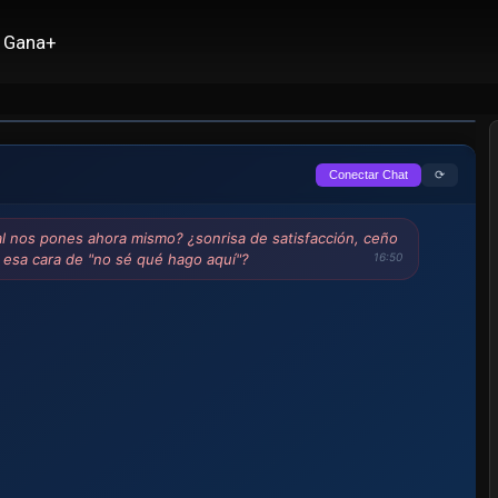
Gana+
⟳
Conectar Chat
al nos pones ahora mismo? ¿sonrisa de satisfacción, ceño
 esa cara de "no sé qué hago aquí"?
16:50