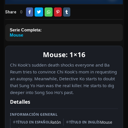
Share
0
Serie Completa:
Mouse
Mouse: 1×16
Chi Kook’s sudden death shocks everyone and Ba
Reum tries to convince Chi Kook’s mom in requesting
an autopsy. Meanwhile, Detective Ko starts to doubt
that Sung Yo Han was the real killer. He starts to dig
deeper into Song Soo Ho’s past.
Detalles
INFORMACIÓN GENERAL
Ratón
Mouse
TÍTULO EN ESPAÑOL
TÍTULO EN INGLÉS