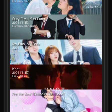
Estreno mañana
Duty First, Kiss Later
2026 | T1E3
Estreno mañana
My Bias, My Boss
2026 | T1E3
Estreno mañana
Knot
2026 | T1E7
En 2 días
Are the Sexy Buttocks Not Good?
2026 | T1E6
En 2 días