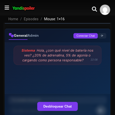
Home
Episodes
Mouse: 1×16
General
Admin
⟳
Conectar Chat
Sistema
Hola, ¿con qué nivel de batería nos
ves? ¿20% de adrenalina, 5% de agonía o
cargando como persona responsable?
22:08
Desbloquear Chat