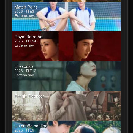
Match Point
2026 | T1E3
Estreno hoy
Royal Betrothal
2026 | T1E24
Estreno hoy
El esposo
2026 | T1E12
Estreno hoy
Family Register
2026 | T1E26
Estreno mañana
Un sueño contigo
2026 | T1E9