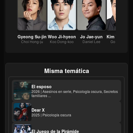
Kwon Hwa-woon
Gyeong Su-jin
Woo Ji-hyeon
Jo Jae-yun
Kim Young-j
 Yo-han
Choi Hong-ju
Koo Dong-koo
Daniel Lee
Go Moo-won
Misma temática
El esposo
2026 | Asesinos en serie, Psicología oscura, Secretos
familiares ...
Dear X
2025 | Psicología oscura
El Juego de la Pirámide