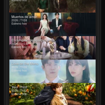
Muertos de amor
2026 | T1E8
Estreno hoy
El complejo de apartamentos
2026 | T1E10
Estreno hoy
Love on the Menu
2026 | T1E6
Estreno hoy
Your Third
2026 | T1E3
Estreno hoy