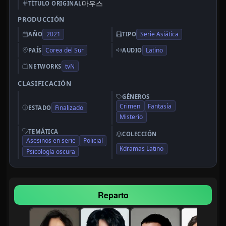
마우스
TÍTULO ORIGINAL
PRODUCCIÓN
2021
Serie Asiática
AÑO
TIPO
Corea del Sur
Latino
PAÍS
AUDIO
tvN
NETWORKS
CLASIFICACIÓN
GÉNEROS
Crimen
Fantasía
Finalizado
ESTADO
Misterio
TEMÁTICA
COLECCIÓN
Asesinos en serie
Policial
Kdramas Latino
Psicología oscura
Reparto