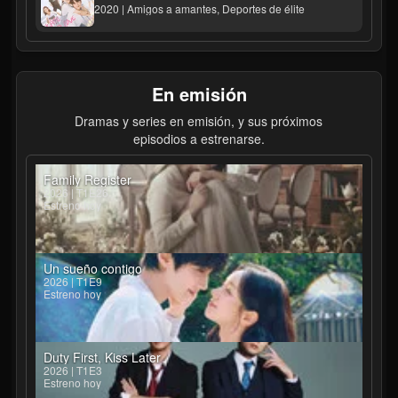
2020 | Amigos a amantes, Deportes de élite
En emisión
Dramas y series en emisión, y sus próximos
episodios a estrenarse.
Family Register
2026 | T1E26
Estreno hoy
Un sueño contigo
2026 | T1E9
Estreno hoy
Duty First, Kiss Later
2026 | T1E3
Estreno hoy