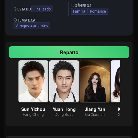
GÉNEROS
Finalizado
ESTADO
Familia
Romance
TEMÁTICA
Amigos a amantes
Reparto
n Tao
Sun Yizhou
Yuan Hong
Jiang Yan
Ke Ying
ao Sha
Fang Cheng
Dong Boyu
Gu Xiaonan
Xia Zihan