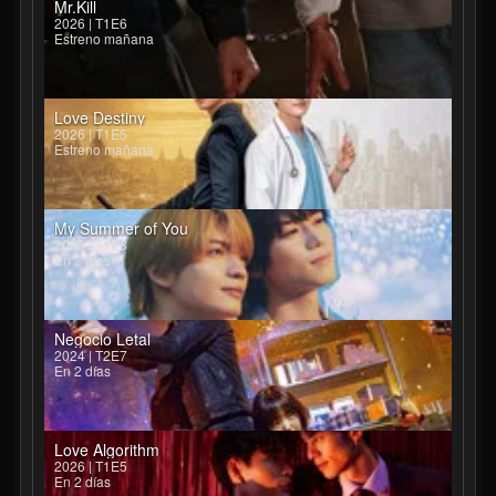
Mr.Kill
2026 | T1E6
Estreno mañana
Love Destiny
2026 | T1E5
Estreno mañana
My Summer of You
2026 | T1E8
En 2 días
Negocio Letal
2024 | T2E7
En 2 días
Love Algorithm
2026 | T1E5
En 2 días