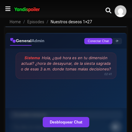
Home
Episodes
Nuestros deseos 1×27
General
Admin
⟳
Conectar Chat
Sistema
Hola, ¿qué hora es en tu dimensión
actual? ¿hora de desayunar, de la siesta sagrada
o de esas 3 a.m. donde tomas malas decisiones?
02:41
Desbloquear Chat