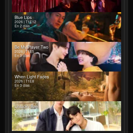
Blue Lips
2026 | T1E12
En 2 días
Be My Player Two
2026 | T1E5
En 3 días
When Light Fades
2026 | T1E8
En 3 días
Unlucky Bae
2026 | T1E2
En 3 días