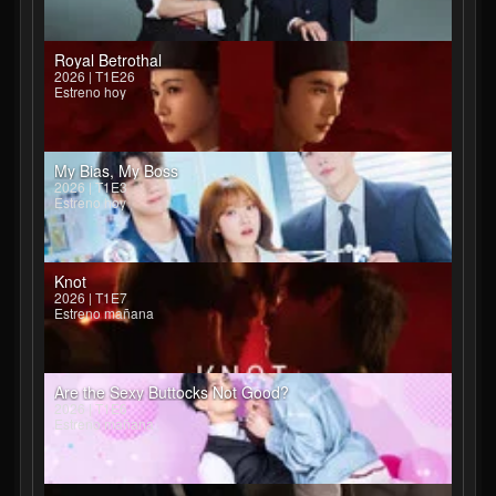
Royal Betrothal
2026 | T1E26
Estreno hoy
My Bias, My Boss
2026 | T1E3
Estreno hoy
Knot
2026 | T1E7
Estreno mañana
Are the Sexy Buttocks Not Good?
2026 | T1E6
Estreno mañana