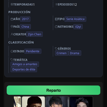
1
12
TEMPORADAS
EPISODIOS
PRODUCCIÓN
2017
Serie Asiática
AÑO
TIPO
China
iQiyi
PAÍS
NETWORKS
Zijin Chen
CREATOR
CLASIFICACIÓN
GÉNEROS
Pendiente
ESTADO
Crimen
Drama
TEMÁTICA
Amigos a amantes
Deportes de élite
Reparto