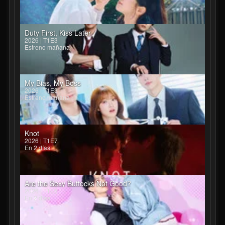
Duty First, Kiss Later
2026 | T1E3
Estreno mañana
My Bias, My Boss
2026 | T1E3
Estreno mañana
Knot
2026 | T1E7
En 2 días
Are the Sexy Buttocks Not Good?
2026 | T1E6
En 2 días