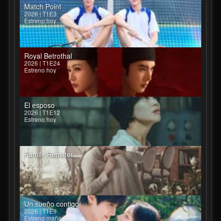
Match Point
2026 | T1E3
Estreno hoy
Royal Betrothal
2026 | T1E24
Estreno hoy
El esposo
2026 | T1E12
Estreno hoy
Family Register
2026 | T1E26
Estreno mañana
Un sueño contigo
2026 | T1E9
Estreno mañana