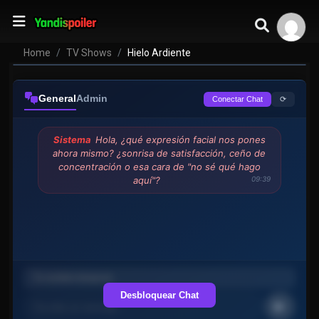
Hielo Ardiente
VER EPISODIOS
Home
TV Shows
Hielo Ardiente
General
Admin
⟳
Conectar Chat
Sistema
Hola, ¿qué expresión facial nos pones
ahora mismo? ¿sonrisa de satisfacción, ceño de
concentración o esa cara de "no sé qué hago
aquí"?
09:39
Desbloquear Chat