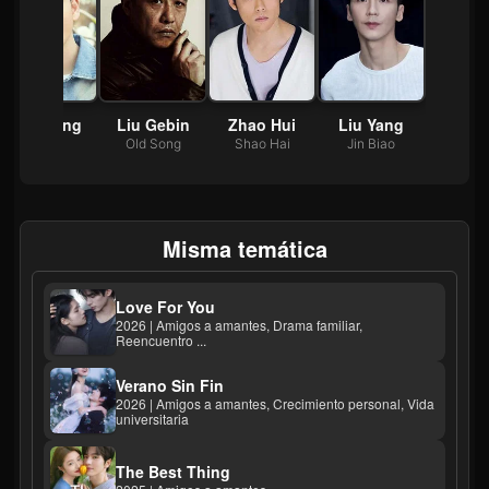
Li Junting
Liu Gebin
Zhao Hui
Liu Yang
Xiao Li
Old Song
Shao Hai
Jin Biao
Misma temática
Love For You
2026 | Amigos a amantes, Drama familiar,
Reencuentro ...
Verano Sin Fin
2026 | Amigos a amantes, Crecimiento personal, Vida
universitaria
The Best Thing