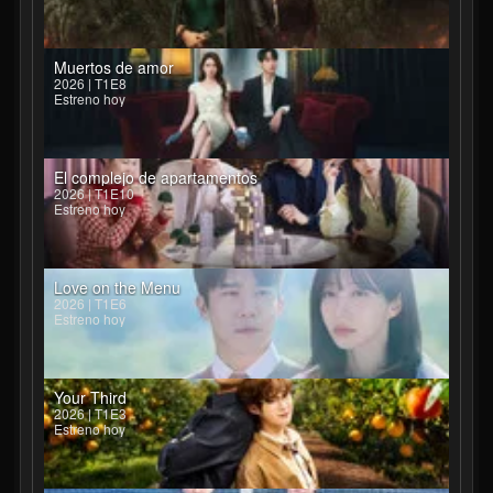
Muertos de amor
2026 | T1E8
Estreno hoy
El complejo de apartamentos
2026 | T1E10
Estreno hoy
Love on the Menu
2026 | T1E6
Estreno hoy
Your Third
2026 | T1E3
Estreno hoy