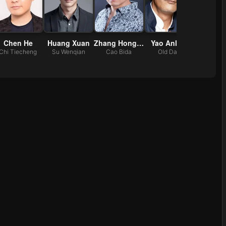
Chen He
Huang Xuan
Zhang Hongrui
Yao Anlian
Wang Y
Chi Tiecheng
Su Wenqian
Cao Bida
Old Dad
Ye Guan