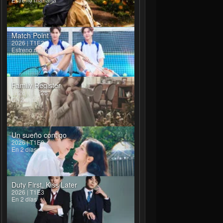
Match Point
2026 | T1E3
Estreno mañana
Family Register
2026 | T1E26
En 2 días
Un sueño contigo
2026 | T1E9
En 2 días
Duty First, Kiss Later
2026 | T1E3
En 2 días