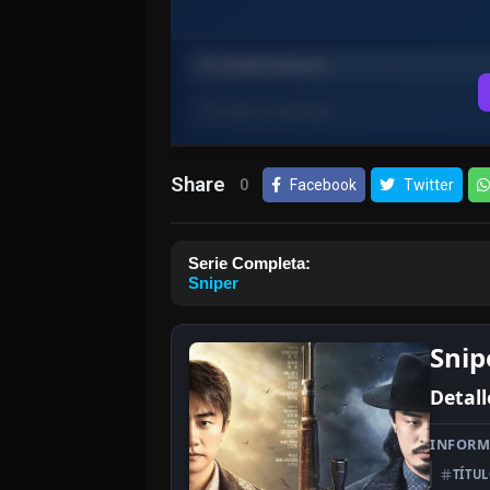
Share
0
Facebook
Twitter
Serie Completa:
Sniper
Snip
Detall
INFORM
TÍTU