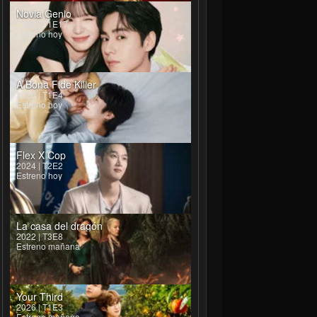
Novia Genio
2026 | T1E17
Estreno hoy
anhui
Wang Longzheng
Zhang Haoran
Luo Mengchen
ying
Yang Zhiliang
Jiangzi
A Bona Fide Killer
2026 | T1E4
Estreno hoy
Flex X Cop
2024 | T2E2
Estreno hoy
La casa del dragón
2022 | T3E8
Estreno mañana
Your Third
2026 | T1E3
Estreno mañana