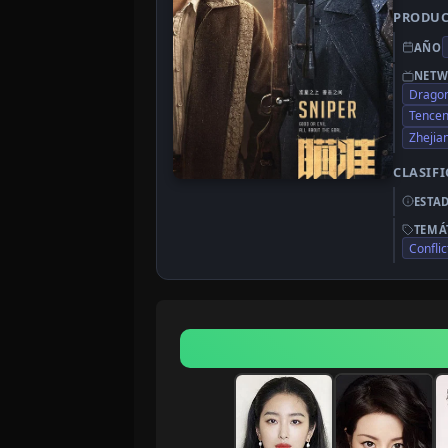
PRODU
AÑO
NETW
Drago
Tencen
Zhejia
CLASIF
ESTA
TEMÁ
Conflic