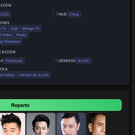
CCIÓN
2020
China
PAÍS
ORKS
n TV
iQiyi
Mango TV
t Video
Youku
ng Television
ICACIÓN
Finalizado
Acción
DO
GÉNEROS
TICA
to militar
Héroes de acción
Reparto