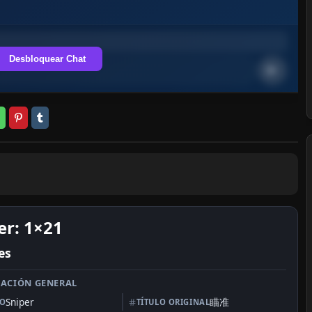
Desbloquear Chat
er: 1×21
es
ACIÓN GENERAL
Sniper
瞄准
LO
TÍTULO ORIGINAL