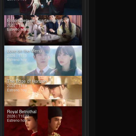
El complejo de apartamentos
2026 | T1E9
Estreno hoy
Love on the Menu
2026 | T1E5
Estreno hoy
The Edge of Horizon
2026 | T1E8
Estreno hoy
Royal Betrothal
2026 | T1E22
Estreno hoy