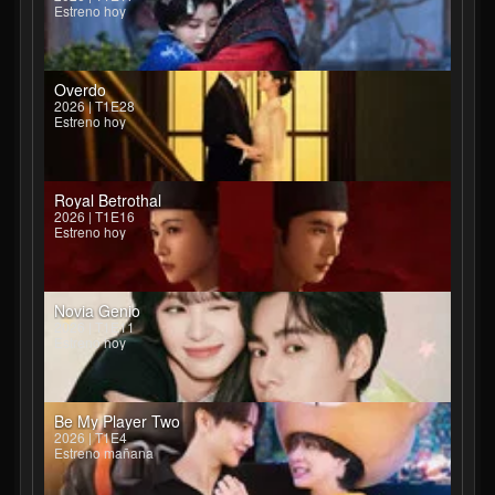
Estreno hoy
Overdo
2026 | T1E28
Estreno hoy
Royal Betrothal
2026 | T1E16
Estreno hoy
Novia Genio
2026 | T1E11
Estreno hoy
Be My Player Two
2026 | T1E4
Estreno mañana