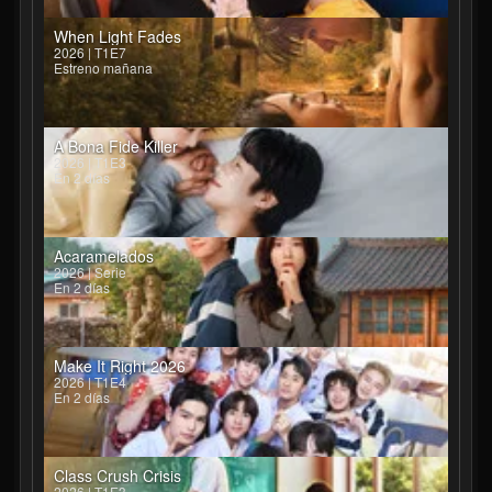
When Light Fades
2026 | T1E7
Estreno mañana
A Bona Fide Killer
2026 | T1E3
En 2 días
Acaramelados
2026 | Serie
En 2 días
Make It Right 2026
2026 | T1E4
En 2 días
Class Crush Crisis
2026 | T1E3