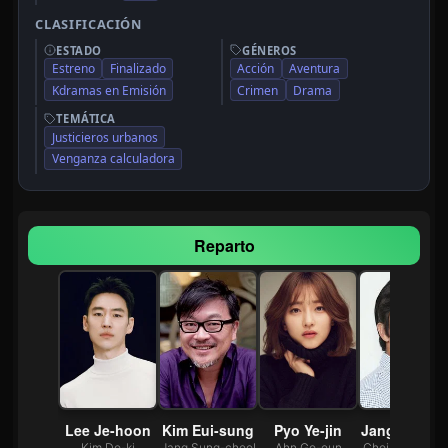
CLASIFICACIÓN
ESTADO
GÉNEROS
Estreno
Finalizado
Acción
Aventura
Kdramas en Emisión
Crimen
Drama
TEMÁTICA
Justicieros urbanos
Venganza calculadora
Reparto
Lee Je-hoon
Kim Eui-sung
Pyo Ye-jin
Jang Hyuk-j
Kim Do-ki
Jang Sung-cheol
Ahn Go-eun
Choi Kyung-go