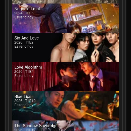
Negocio Letal
2024 | T2E5
Estreno hoy
Sin And Love
2026 | T1E9
Estreno hoy
Love Algorithm
2026 | T1E4
Estreno hoy
Blue Lips
2026 | T1E10
Estreno hoy
The Shadow Sovereign
2026 | T1E17