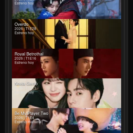
Estreno hoy
Overdo
2026 | T1E28
Estreno hoy
Royal Betrothal
2026 | T1E16
Estreno hoy
Novia Genio
2026 | T1E11
Estreno hoy
Be My Player Two
2026 | T1E4
Estreno mañana