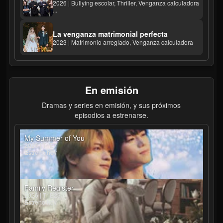
2026 | Bullying escolar, Thriller, Venganza calculadora
...
La venganza matrimonial perfecta
2023 | Matrimonio arreglado, Venganza calculadora
En emisión
Dramas y series en emisión, y sus próximos
episodios a estrenarse.
My Summer of You
2026 | T1E7
Estreno hoy
Family Register
2026 | T1E23
Estreno hoy