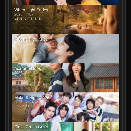
When Light Fades
2026 | T1E7
Estreno mañana
A Bona Fide Killer
2026 | T1E3
En 2 días
Acaramelados
2026 | Serie
En 2 días
Make It Right 2026
2026 | T1E4
En 2 días
Class Crush Crisis
2026 | T1E3