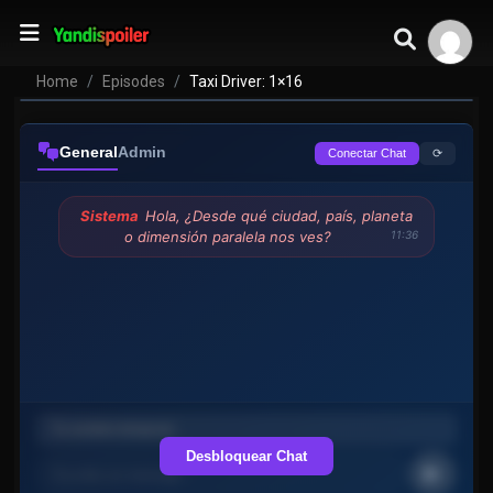
Home
Episodes
Taxi Driver: 1×16
General
Admin
⟳
Conectar Chat
Sistema
Hola, ¿Desde qué ciudad, país, planeta
o dimensión paralela nos ves?
11:36
Desbloquear Chat