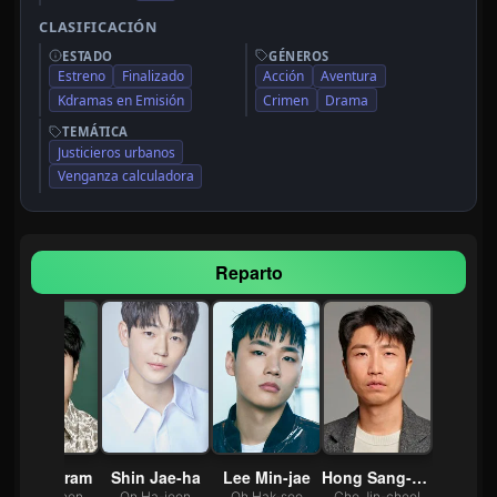
CLASIFICACIÓN
ESTADO
GÉNEROS
Estreno
Finalizado
Acción
Aventura
Kdramas en Emisión
Crimen
Drama
TEMÁTICA
Justicieros urbanos
Venganza calculadora
Reparto
Bae Yoo-ram
Shin Jae-ha
Lee Min-jae
Hong Sang-pyo
Park Jin-eon
On Ha-joon
Oh Hak-soo
Cho Jin-cheol