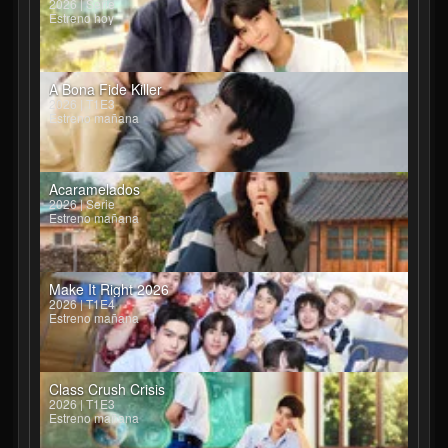
2026 | Serie
Estreno hoy
A Bona Fide Killer
2026 | T1E3
Estreno mañana
Acaramelados
2026 | Serie
Estreno mañana
Make It Right 2026
2026 | T1E4
Estreno mañana
Class Crush Crisis
2026 | T1E3
Estreno mañana