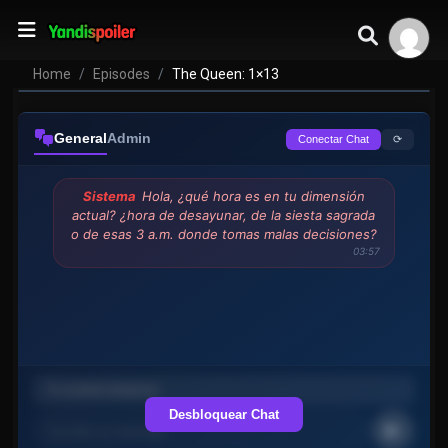
Home
Episodes
The Queen: 1×13
General
Admin
⟳
Conectar Chat
Sistema
Hola, ¿qué hora es en tu dimensión
actual? ¿hora de desayunar, de la siesta sagrada
o de esas 3 a.m. donde tomas malas decisiones?
03:57
Desbloquear Chat