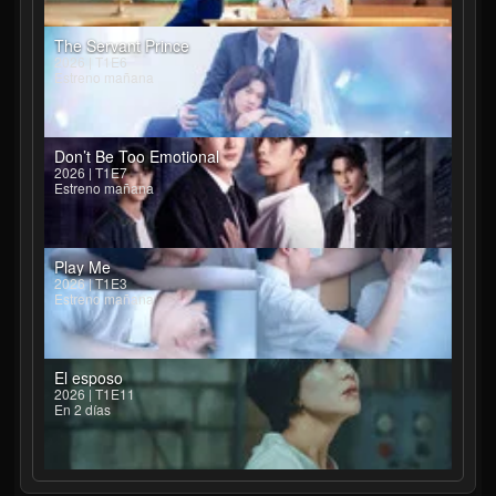
The Servant Prince
2026 | T1E6
Estreno mañana
Don’t Be Too Emotional
2026 | T1E7
Estreno mañana
Play Me
2026 | T1E3
Estreno mañana
El esposo
2026 | T1E11
En 2 días