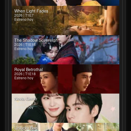
When Light Fades
2026 | T1E7
Estreno hoy
The Shadow Sovereign
2026 | T1E18
Estreno hoy
Royal Betrothal
2026 | T1E18
Estreno hoy
Novia Genio
2026 | T1E13
Estreno hoy
Unlucky Bae