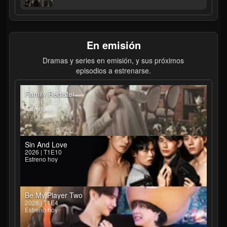
En emisión
Dramas y series en emisión, y sus próximos
episodios a estrenarse.
Family Register
2026 | T1E24
Estreno hoy
Sin And Love
2026 | T1E10
Estreno hoy
Be My Player Two
2026 | T1E4
Estreno hoy