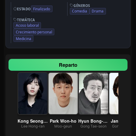
GÉNEROS
Finalizado
ESTADO
Comedia
Drama
TEMÁTICA
Acoso laboral
Crecimiento personal
Medicina
Reparto
n Park
Kong Seong-ha
Park Won-ho
Hyun Bong-sik
Jang Hye-ji
ae-young
Lee Hong-ran
Moo-geun
Gong Tae-seon
Gong Wol-sun