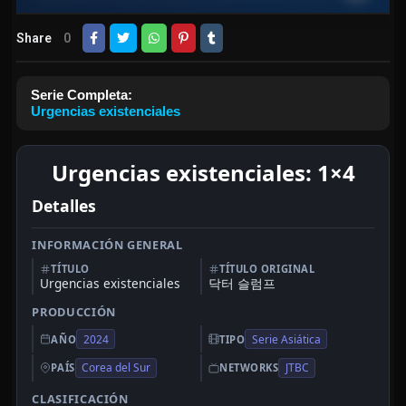
Share
0
Serie Completa:
Urgencias existenciales
Urgencias existenciales: 1×4
Detalles
INFORMACIÓN GENERAL
TÍTULO
TÍTULO ORIGINAL
Urgencias existenciales
닥터 슬럼프
PRODUCCIÓN
2024
Serie Asiática
AÑO
TIPO
Corea del Sur
JTBC
PAÍS
NETWORKS
CLASIFICACIÓN