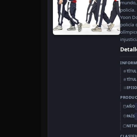
mundo, 
policía.
Yoon Do
policía
olímpic
injusti
Detall
INFORM
TÍTU
TÍTU
EPIS
PRODU
AÑO
PAÍS
NETW
CLASIF