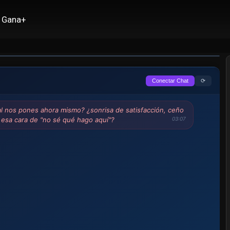
Gana+
⟳
Conectar Chat
al nos pones ahora mismo? ¿sonrisa de satisfacción, ceño
 esa cara de "no sé qué hago aquí"?
03:07