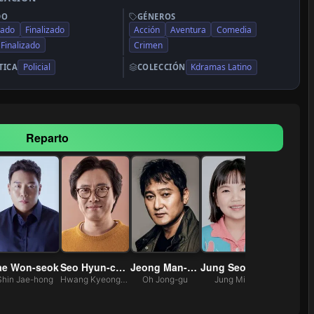
DO
GÉNEROS
cado
Finalizado
Acción
Aventura
Comedia
 Finalizado
Crimen
Policial
Kdramas Latino
TICA
COLECCIÓN
Reparto
ae Won-seok
Seo Hyun-chul
Jeong Man-sik
Jung Seo-yeon
Lee Ji-
Shin Jae-hong
Hwang Kyeong-cheol
Oh Jong-gu
Jung Mi Ja
Jung Gye