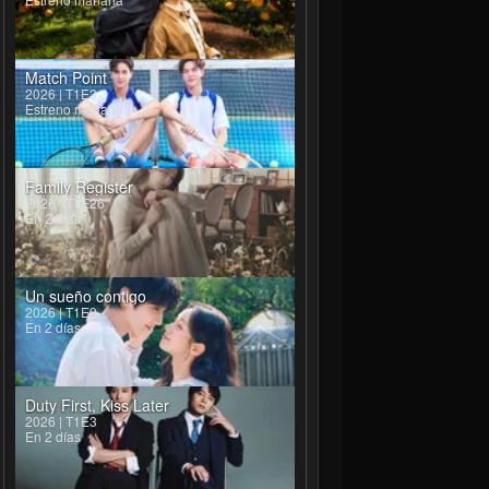
Match Point
2026 | T1E3
Estreno mañana
Family Register
2026 | T1E26
En 2 días
Un sueño contigo
2026 | T1E9
En 2 días
Duty First, Kiss Later
2026 | T1E3
En 2 días