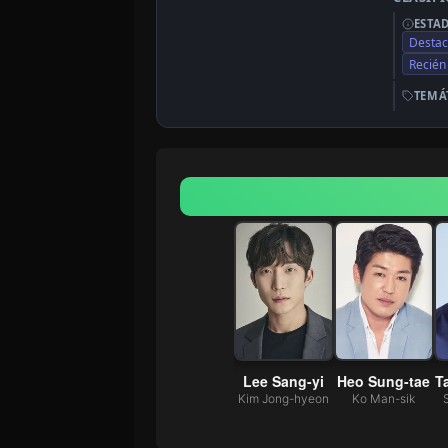
ESTA
Desta
Recién
TEMÁ
-gum
Kim So-hyun
Oh Jung-se
Lee Sang-yi
Heo Sung-tae
T
-ju
Ji Han-na
Min Joo-young
Kim Jong-hyeon
Ko Man-sik