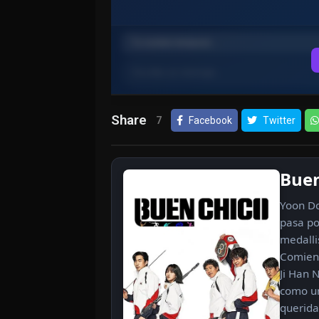
Share
7
Facebook
Twitter
Buen
Yoon Do
pasa po
medallis
Comienz
Ji Han 
como un
querida