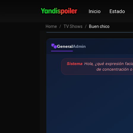
Buen chico
Inicio
Estado
VER EPISODIOS
Home
TV Shows
Buen chico
General
Admin
Sistema
Hola, ¿qué expresión faci
de concentración o