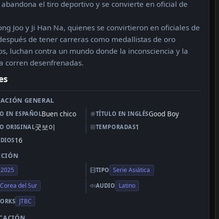
abandona el tiro deportivo y se convierte en oficial de
ng Joo y Ji Han Na, quienes se convirtieron en oficiales de
 después de tener carreras como medallistas de oro
os, luchan contra un mundo donde la inconsciencia y la
cia corren desenfrenadas.
es
ACIÓN GENERAL
Buen chico
Good Boy
LO EN ESPAÑOL
TÍTULO EN INGLÉS
굿보이
1
LO ORIGINAL
TEMPORADAS
16
ODIOS
CCIÓN
2025
Serie Asiática
TIPO
Corea del Sur
Latino
AUDIO
JTBC
ORKS
ICACIÓN