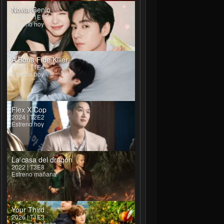
Novia Genio
2026 | T1E17
Estreno hoy
A Bona Fide Killer
2026 | T1E4
Estreno hoy
Flex X Cop
2024 | T2E2
Estreno hoy
La casa del dragón
2022 | T3E8
Estreno mañana
hyeon
Go Joon
Lee Ho-jung
Kim Eung-soo
Han Kyu-won
ong Mi
Leo/Russian Mafia
Kim Yeon-ha / Drug Monster
Jo Pan-yeol
An Dae-yong
Your Third
2026 | T1E3
Estreno mañana