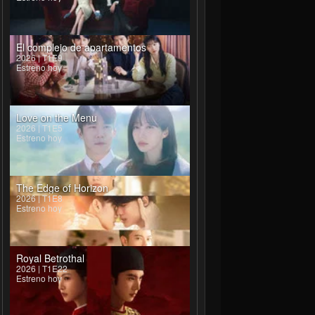
El complejo de apartamentos
2026 | T1E9
Estreno hoy
Love on the Menu
2026 | T1E5
Estreno hoy
The Edge of Horizon
2026 | T1E8
Estreno hoy
Royal Betrothal
2026 | T1E22
Estreno hoy