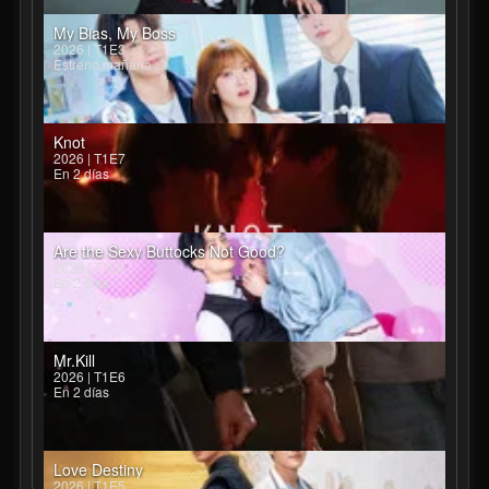
My Bias, My Boss
2026 | T1E3
Estreno mañana
Knot
2026 | T1E7
En 2 días
Are the Sexy Buttocks Not Good?
2026 | T1E6
En 2 días
Mr.Kill
2026 | T1E6
En 2 días
Love Destiny
2026 | T1E5