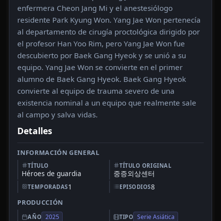
enfermera Cheon Jang Mi y el anestesiólogo
residente Park Kyung Won. Yang Jae Won pertenecía
al departamento de cirugía proctológica dirigido por
el profesor Han Yoo Rim, pero Yang Jae Won fue
descubierto por Baek Gang Hyeok y se unió a su
equipo. Yang Jae Won se convierte en el primer
alumno de Baek Gang Hyeok. Baek Gang Hyeok
convierte al equipo de trauma severo de una
existencia nominal a un equipo que realmente sale
al campo y salva vidas.
Detalles
INFORMACIÓN GENERAL
TÍTULO
TÍTULO ORIGINAL
Héroes de guardia
중증외상센터
1
8
TEMPORADAS
EPISODIOS
PRODUCCIÓN
2025
Serie Asiática
AÑO
TIPO