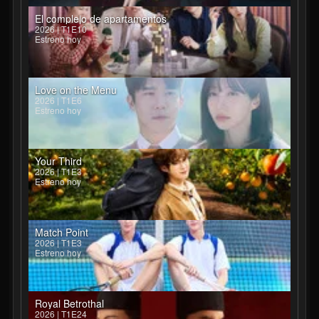
El complejo de apartamentos
2026 | T1E10
Estreno hoy
Love on the Menu
2026 | T1E6
Estreno hoy
Your Third
2026 | T1E3
Estreno hoy
Match Point
2026 | T1E3
Estreno hoy
Royal Betrothal
2026 | T1E24