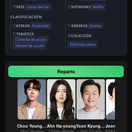
Corea del Sur
Netflix
PAÍS
NETWORKS
CLASIFICACIÓN
Finalizado
Drama
ESTADO
GÉNEROS
TEMÁTICA
COLECCIÓN
Comedia de acción
Kdramas Latino
Héroes de acción
Reparto
Ji-hoon
Choo Young-woo
Ahn Ha-young
Yoon Kyung-ho
Jeong 
ang-hyeok
Yang Jae-won
Cheon Jang-mi
Han Yoo-rim
Park Kyeong-w