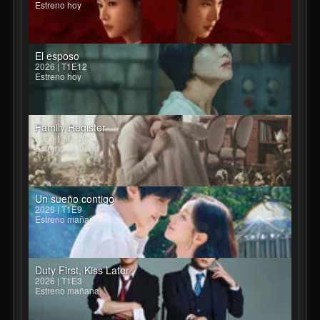
Estreno hoy
El esposo
2026 | T1E12
Estreno hoy
Family Register
2026 | T1E26
Estreno mañana
Un sueño contigo
2026 | T1E9
Estreno mañana
Duty First, Kiss Later
2026 | T1E3
Estreno mañana