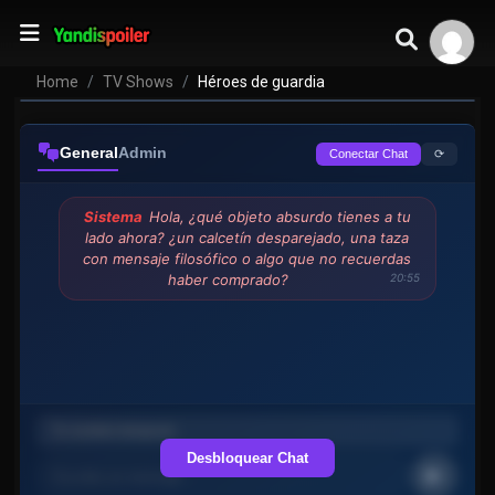
Héroes de guardia
VER EPISODIOS
Home
TV Shows
Héroes de guardia
General
Admin
⟳
Conectar Chat
Sistema
Hola, ¿qué objeto absurdo tienes a tu
lado ahora? ¿un calcetín desparejado, una taza
con mensaje filosófico o algo que no recuerdas
haber comprado?
20:55
Desbloquear Chat