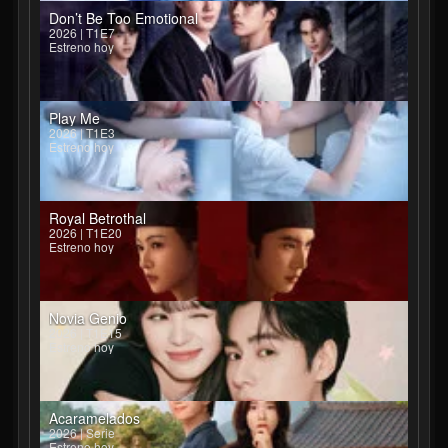
Don’t Be Too Emotional
2026 | T1E7
Estreno hoy
Play Me
2026 | T1E3
Estreno hoy
Royal Betrothal
2026 | T1E20
Estreno hoy
Novia Genio
2026 | T1E15
Estreno hoy
Acaramelados
2026 | Serie
Estreno hoy