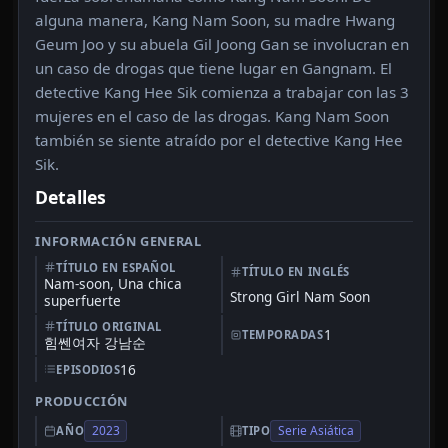
alguna manera, Kang Nam Soon, su madre Hwang
Geum Joo y su abuela Gil Joong Gan se involucran en
un caso de drogas que tiene lugar en Gangnam. El
detective Kang Hee Sik comienza a trabajar con las 3
mujeres en el caso de las drogas. Kang Nam Soon
también se siente atraído por el detective Kang Hee
Sik.
Detalles
INFORMACIÓN GENERAL
TÍTULO EN ESPAÑOL
TÍTULO EN INGLÉS
Nam-soon, Una chica
Strong Girl Nam Soon
superfuerte
TÍTULO ORIGINAL
1
TEMPORADAS
힘쎈여자 강남순
16
EPISODIOS
PRODUCCIÓN
2023
Serie Asiática
AÑO
TIPO