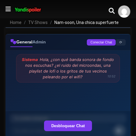
superfuerte
VER EPISODIOS
Home
TV Shows
Nam-soon, Una chica superfuerte
General
Admin
⟳
Conectar Chat
Sistema
Hola, ¿con qué banda sonora de fondo
nos escuchas? ¿el ruido del microondas, una
playlist de lofi o los gritos de tus vecinos
peleando por el wifi?
10:52
Desbloquear Chat