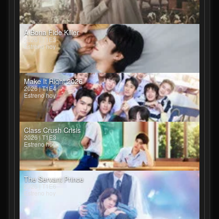
A Bona Fide Killer
2026 | T1E3
Estreno hoy
Make It Right 2026
2026 | T1E4
Estreno hoy
Class Crush Crisis
2026 | T1E3
Estreno hoy
The Servant Prince
2026 | T1E6
Estreno hoy