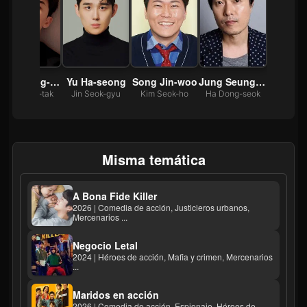
Park Young-tak
Yu Ha-seong
Song Jin-woo
Jung Seung-kil
Oh Yeong-tak
Jin Seok-gyu
Kim Seok-ho
Ha Dong-seok
Misma temática
A Bona Fide Killer
2026 | Comedia de acción, Justicieros urbanos,
Mercenarios ...
Negocio Letal
2024 | Héroes de acción, Mafia y crimen, Mercenarios
...
Maridos en acción
2026 | Comedia de acción, Espionaje, Héroes de