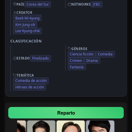
Corea del Sur
JTBC
PAÍS
NETWORKS
CREATOR
Baek Mi-kyung
Kim Jung-sik
Lee Kyung-shik
CLASIFICACIÓN
GÉNEROS
Ciencia ficción
Comedia
Finalizado
ESTADO
Crimen
Drama
Fantasía
TEMÁTICA
Comedia de acción
Héroes de acción
Reparto