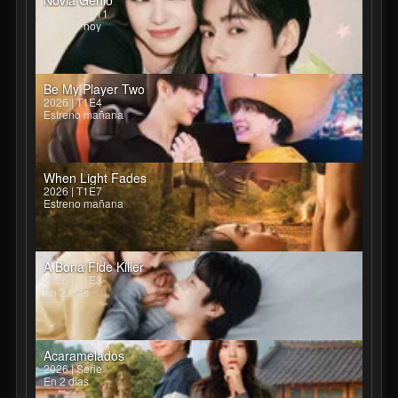
Novia Genio
2026 | T1E11
Estreno hoy
Be My Player Two
2026 | T1E4
Estreno mañana
When Light Fades
2026 | T1E7
Estreno mañana
A Bona Fide Killer
2026 | T1E3
En 2 días
Acaramelados
2026 | Serie
En 2 días