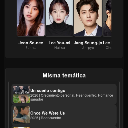
Jeon So-nee
Lee You-mi
Jang Seung-jo
Lee Mu-sae
Eun-su
Hui-su
Jin-pyo
Chen Shaobo
Misma temática
Un sueño contigo
2026 | Crecimiento personal, Reencuentro, Romance
sanador
Once We Were Us
2025 | Reencuentro