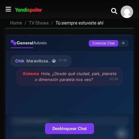
Tú siempre estuviste ahí
VER EPISODIOS
Home
TV Shows
Tú siempre estuviste ahí
General
Admin
⟳
Conectar Chat
Chik
Maravillosa.. 😭
01:36
Sistema
Hola, ¿Desde qué ciudad, país, planeta
o dimensión paralela nos ves?
02:34
Desbloquear Chat