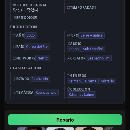
TÍTULO ORIGINAL
1
TEMPORADAS
당신이 죽였다
8
EPISODIOS
PRODUCCIÓN
2025
Serie Asiática
AÑO
TIPO
AUDIO
Corea del Sur
PAÍS
Latino
Sub Español
Netflix
Lee Jeong-lim
NETWORKS
CREATOR
CLASIFICACIÓN
GÉNEROS
Finalizado
ESTADO
Crimen
Drama
Misterio
COLECCIÓN
Reencuentro
TEMÁTICA
Kdramas Latino
Reparto