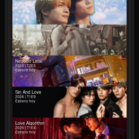
2026 | T1E7
Estreno hoy
Family Register
2026 | T1E23
Estreno hoy
Negocio Letal
2024 | T2E5
Estreno hoy
Sin And Love
2026 | T1E9
Estreno hoy
Love Algorithm
2026 | T1E4
Estreno hoy