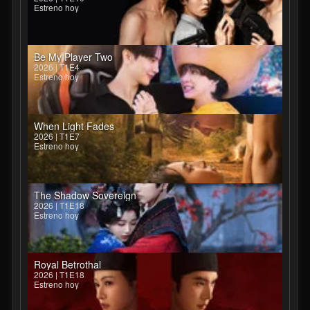
Estreno hoy
Be My Player Two
2026 | T1E4
Estreno hoy
When Light Fades
2026 | T1E7
Estreno hoy
The Shadow Sovereign
2026 | T1E18
Estreno hoy
Royal Betrothal
2026 | T1E18
Estreno hoy