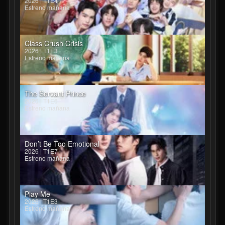
2026 | T1E4
Estreno mañana
Class Crush Crisis
2026 | T1E3
Estreno mañana
The Servant Prince
2026 | T1E6
Estreno mañana
Don’t Be Too Emotional
2026 | T1E7
Estreno mañana
Play Me
2026 | T1E3
Estreno mañana