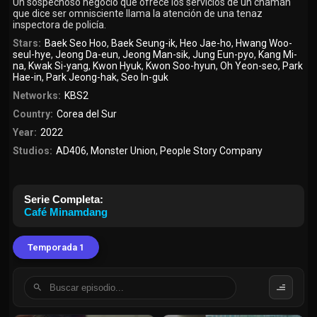
Un sospechoso negocio que ofrece los servicios de un chamán
que dice ser omnisciente llama la atención de una tenaz
inspectora de policía.
Stars:
Baek Seo Hoo
,
Baek Seung-ik
,
Heo Jae-ho
,
Hwang Woo-
seul-hye
,
Jeong Da-eun
,
Jeong Man-sik
,
Jung Eun-pyo
,
Kang Mi-
na
,
Kwak Si-yang
,
Kwon Hyuk
,
Kwon Soo-hyun
,
Oh Yeon-seo
,
Park
Hae-in
,
Park Jeong-hak
,
Seo In-guk
Networks:
KBS2
Country:
Corea del Sur
Year:
2022
Studios:
AD406
,
Monster Union
,
People Story Company
Serie Completa:
Café Minamdang
Temporada 1