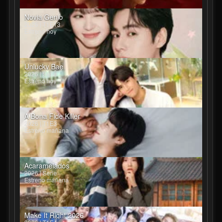
Novia Genio
2026 | T1E13
Estreno hoy
Unlucky Bae
2026 | Serie
Estreno hoy
A Bona Fide Killer
2026 | T1E3
Estreno mañana
Acaramelados
2026 | Serie
Estreno mañana
Make It Right 2026