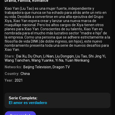
Drama
,
Familia
,
Romance
Xiao Yan (Liu Tao) es una mujer fuerte, independiente y
trabajadora que nunca se ha echado para atrás ante un reto en
su vida. Decidida a convertirse en una alta ejecutiva del Grupo
Xiya, Xiao Yan espera crear y lanzar una nueva marca de
maquillaje nacional. Pero los altos cargos de Xiya tienen otros
planes para Xiao Yan. Conscientes de su talento, Xiao Yan es
nombrada para el mucho más lucrativo sector "madre e hijo" de
la empresa. Como una persona que se adhiere estrictamente a la
filosofía de vida DINK (de doble ingreso, sin hijos), este nuevo
nombramiento presenta toda una serie de nuevos desafíos para
Xiao Yan.
Stars:
Dai Xu
,
Du Chun
,
Li Nian
,
Liu Dongqin
,
Liu Tao
,
Shi Jing Yi
,
Wang Tianchen
,
Wang Yuanke
,
Yi Na
,
Yuan Wenkang
Networks:
Beijing Television
,
Dragon TV
Country:
China
Year:
2021
Serie Completa:
El amor es verdadero