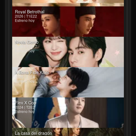
Royal Betrothal
2026 | T1E22
Estreno hoy
Novia Genio
2026 | T1E17
Estreno hoy
A Bona Fide Killer
2026 | T1E4
Estreno hoy
Flex X Cop
2024 | T2E2
Estreno hoy
La casa del dragón