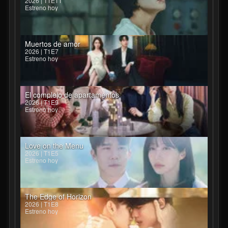
2026 | T1E11
Estreno hoy
Muertos de amor
2026 | T1E7
Estreno hoy
El complejo de apartamentos
2026 | T1E9
Estreno hoy
Love on the Menu
2026 | T1E5
Estreno hoy
The Edge of Horizon
2026 | T1E8
Estreno hoy