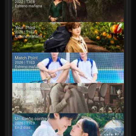
2022 | T3E8
Estreno mañana
Your Third
2026 | T1E3
Estreno mañana
Match Point
2026 | T1E3
Estreno mañana
Family Register
2026 | T1E26
En 2 días
Un sueño contigo
2026 | T1E9
En 2 días