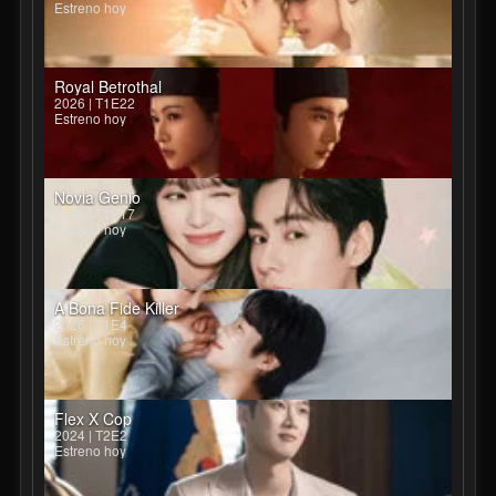
Estreno hoy
Royal Betrothal
2026 | T1E22
Estreno hoy
Novia Genio
2026 | T1E17
Estreno hoy
A Bona Fide Killer
2026 | T1E4
Estreno hoy
Flex X Cop
2024 | T2E2
Estreno hoy