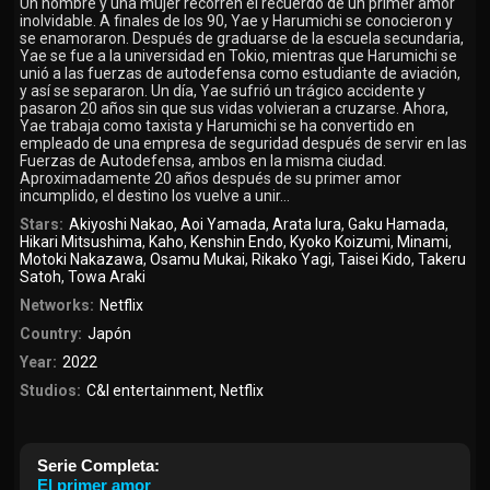
Un hombre y una mujer recorren el recuerdo de un primer amor
inolvidable. A finales de los 90, Yae y Harumichi se conocieron y
se enamoraron. Después de graduarse de la escuela secundaria,
Yae se fue a la universidad en Tokio, mientras que Harumichi se
unió a las fuerzas de autodefensa como estudiante de aviación,
y así se separaron. Un día, Yae sufrió un trágico accidente y
pasaron 20 años sin que sus vidas volvieran a cruzarse. Ahora,
Yae trabaja como taxista y Harumichi se ha convertido en
empleado de una empresa de seguridad después de servir en las
Fuerzas de Autodefensa, ambos en la misma ciudad.
Aproximadamente 20 años después de su primer amor
incumplido, el destino los vuelve a unir...
Stars:
Akiyoshi Nakao
,
Aoi Yamada
,
Arata Iura
,
Gaku Hamada
,
Hikari Mitsushima
,
Kaho
,
Kenshin Endo
,
Kyoko Koizumi
,
Minami
,
Motoki Nakazawa
,
Osamu Mukai
,
Rikako Yagi
,
Taisei Kido
,
Takeru
Satoh
,
Towa Araki
Networks:
Netflix
Country:
Japón
Year:
2022
Studios:
C&I entertainment
,
Netflix
Serie Completa:
El primer amor