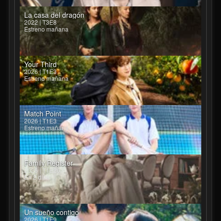
La casa del dragón
2022 | T3E8
Estreno mañana
Your Third
2026 | T1E3
Estreno mañana
Match Point
2026 | T1E3
Estreno mañana
Family Register
2026 | T1E26
En 2 días
Un sueño contigo
2026 | T1E9