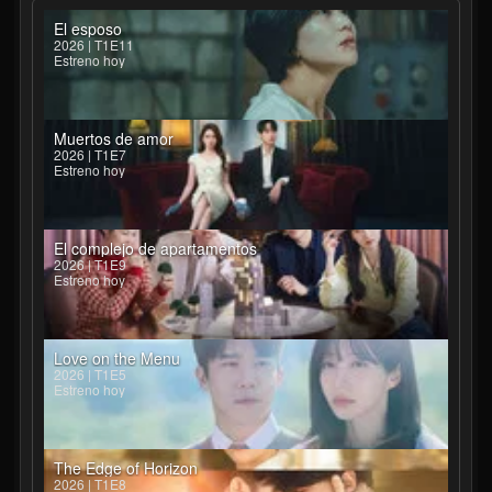
El esposo
2026 | T1E11
Estreno hoy
Muertos de amor
2026 | T1E7
Estreno hoy
El complejo de apartamentos
2026 | T1E9
Estreno hoy
Love on the Menu
2026 | T1E5
Estreno hoy
The Edge of Horizon
2026 | T1E8