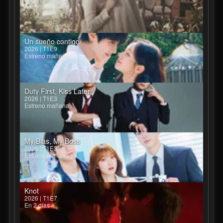
Estreno mañana
Un sueño contigo
2026 | T1E9
Estreno mañana
Duty First, Kiss Later
2026 | T1E3
Estreno mañana
My Bias, My Boss
2026 | T1E3
Estreno mañana
Knot
2026 | T1E7
En 2 días