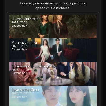
Dramas y series en emisión, y sus próximos
episodios a estrenarse.
La casa del dragón
2022 | T3E8
Estreno hoy
Muertos de amor
2026 | T1E8
Estreno hoy
El complejo de apartamentos
2026 | T1E10
Estreno hoy
Love on the Menu
2026 | T1E6
Estreno hoy