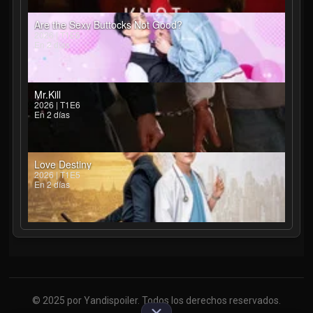
Are the Sexy Buttocks Not Good?
2026 | T1E6
En 2 días
Mr.Kill
2026 | T1E6
En 2 días
Love Destiny
2026 | T1E5
En 2 días
© 2025 por Yandispoiler. Todos los derechos reservados.