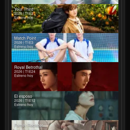
Your Third
2026 | T1E3
Estreno hoy
Match Point
2026 | T1E3
Estreno hoy
Royal Betrothal
2026 | T1E24
Estreno hoy
El esposo
2026 | T1E12
Estreno hoy
Family Register
2026 | T1E26