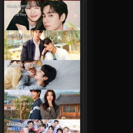
Novia Genio
2026 | T1E13
Estreno hoy
Unlucky Bae
2026 | Serie
Estreno hoy
A Bona Fide Killer
2026 | T1E3
Estreno mañana
Acaramelados
2026 | Serie
Estreno mañana
Make It Right 2026
2026 | T1E4
Estreno mañana