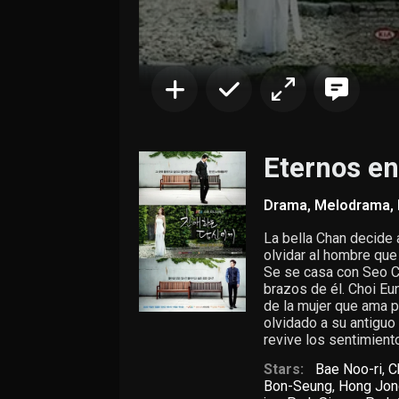
Eternos e
Drama
,
Melodrama
,
La bella Chan decide 
olvidar al hombre que
Se se casa con Seo Ch
brazos de él. Choi E
de la mujer que ama p
olvidado a su antiguo
revive los sentimient
Stars:
Bae Noo-ri
,
C
Bon-Seung
,
Hong Jon