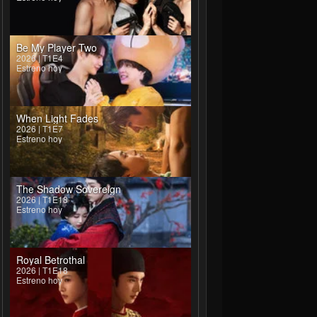
Be My Player Two
2026 | T1E4
Estreno hoy
When Light Fades
2026 | T1E7
Estreno hoy
The Shadow Sovereign
2026 | T1E18
Estreno hoy
Royal Betrothal
2026 | T1E18
Estreno hoy