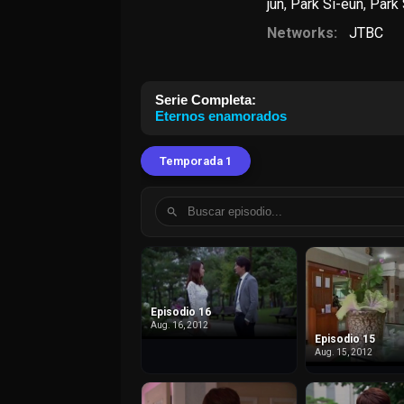
jun
,
Park Si-eun
,
Park 
Networks:
JTBC
Serie Completa:
Eternos enamorados
Temporada 1
Episodio 16
Aug. 16, 2012
Episodio 15
Aug. 15, 2012