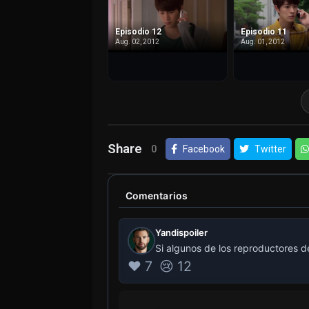
Episodio 12
Episodio 11
Aug. 02, 2012
Aug. 01, 2012
Share
0
Facebook
Twitter
Comentarios
Yandispoiler
Si algunos de los reproductores d
❤️ 7
😢 12