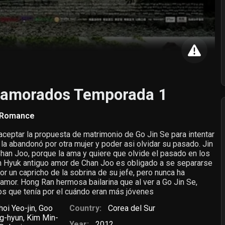
namorados Temporada 1
Romance
aceptar la propuesta de matrimonio de Go Jin Se para intentar
 la abandonó por otra mujer y poder asi olvidar su pasado. Jin
an Joo, porque la ama y quiere que olvide el pasado en los
un Hyuk antiguo amor de Chan Joo es obligado a se separarse
or un capricho de la sobrina de su jefe, pero nunca ha
 amor. Hong Ran hermosa bailarina que al ver a Go Jin Se,
os que tenía por el cuándo eran más jóvenes
hoi Yeo-jin
,
Goo
Country:
Corea del Sur
g-hyun
,
Kim Min-
Year:
2012