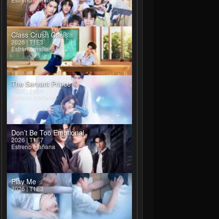
Class Crush Crisis
2026 | T1E3
Estreno mañana
The Servant Prince
2026 | T1E6
Estreno mañana
Don’t Be Too Emotional
2026 | T1E7
Estreno mañana
Play Me
2026 | T1E3
Estreno mañana