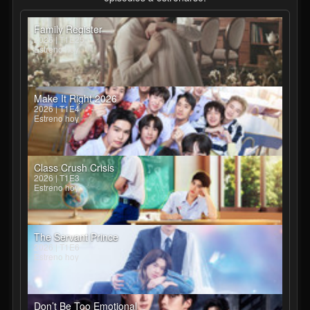
Family Register
2026 | T1E25
Estreno hoy
Make It Right 2026
2026 | T1E4
Estreno hoy
Class Crush Crisis
2026 | T1E3
Estreno hoy
The Servant Prince
2026 | T1E6
Estreno hoy
Don’t Be Too Emotional