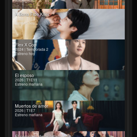
A Bona Fide Killer
2026 | T1E3
Estreno hoy
Flex X Cop
2024 | Temporada 2
Estreno hoy
El esposo
2026 | T1E11
Estreno mañana
Muertos de amor
2026 | T1E7
Estreno mañana
El complejo de apartamentos