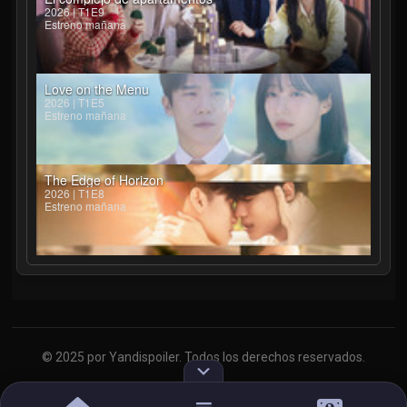
2026 | T1E9
Estreno mañana
Love on the Menu
2026 | T1E5
Estreno mañana
The Edge of Horizon
2026 | T1E8
Estreno mañana
© 2025 por Yandispoiler. Todos los derechos reservados.