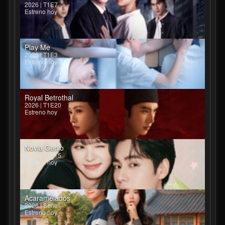
2026 | T1E7
Estreno hoy
Play Me
2026 | T1E3
Estreno hoy
Royal Betrothal
2026 | T1E20
Estreno hoy
Novia Genio
2026 | T1E15
Estreno hoy
Acaramelados
2026 | Serie
Estreno hoy