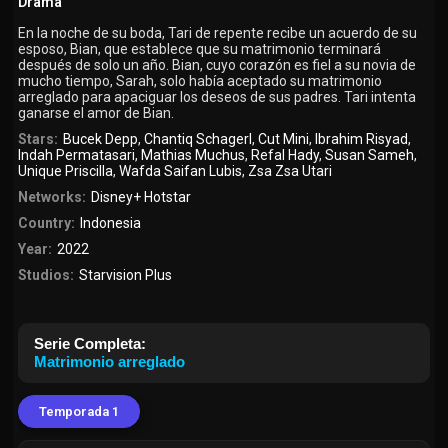
Drama
En la noche de su boda, Tari de repente recibe un acuerdo de su
esposo, Bian, que establece que su matrimonio terminará
después de solo un año. Bian, cuyo corazón es fiel a su novia de
mucho tiempo, Sarah, solo había aceptado su matrimonio
arreglado para apaciguar los deseos de sus padres. Tari intenta
ganarse el amor de Bian.
Stars:
Bucek Depp
,
Chantiq Schagerl
,
Cut Mini
,
Ibrahim Risyad
,
Indah Permatasari
,
Mathias Muchus
,
Refal Hady
,
Susan Sameh
,
Unique Priscilla
,
Wafda Saifan Lubis
,
Zsa Zsa Utari
Networks:
Disney+ Hotstar
Country:
Indonesia
Year:
2022
Studios:
Starvision Plus
Serie Completa:
Matrimonio arreglado
Temporada 1